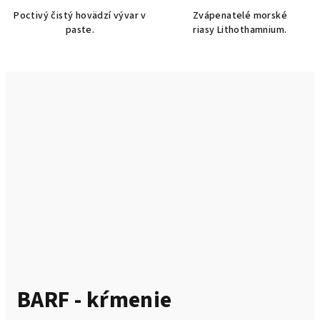
Poctivý čistý hovädzí vývar v
Zvápenatelé morské
paste.
riasy Lithothamnium.
BARF - kŕmenie