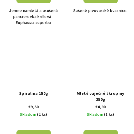
Jemne namletá a usušená
Sušené pivovarské kvasnice.
pancierovka krillová -
Euphausia superba
Spirulina 150g
Mleté vaječné škrupiny
250g
€9,50
€4,90
Skladom
(2 ks)
Skladom
(1 ks)