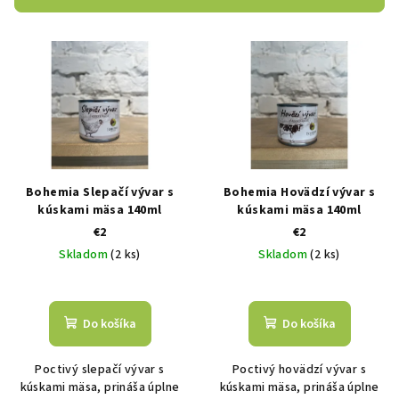
p
V
r
ý
o
p
d
i
u
s
k
p
t
r
o
Bohemia Slepačí vývar s
Bohemia Hovädzí vývar s
o
v
kúskami mäsa 140ml
kúskami mäsa 140ml
€2
€2
d
Skladom
(2 ks)
Skladom
(2 ks)
u
k
t
Do košíka
Do košíka
o
v
Poctivý slepačí vývar s
Poctivý hovädzí vývar s
kúskami mäsa, prináša úplne
kúskami mäsa, prináša úplne