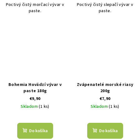
Poctivý čistý morčací vývar v
Poctivý čistý slepačí vývar v
paste.
paste.
Bohemia Hovädzí vývar v
Zvápenatelé morské riasy
paste 180g
200g
€9,90
€7,90
Skladom
(1 ks)
Skladom
(1 ks)
Do košíka
Do košíka