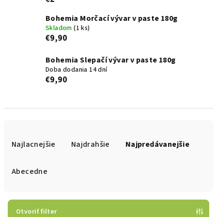
Bohemia Morčací vývar v paste 180g
Skladom
(1 ks)
€9,90
Bohemia Slepačí vývar v paste 180g
Doba dodania 14 dní
€9,90
R
a
Najlacnejšie
Najdrahšie
Najpredávanejšie
d
e
Abecedne
n
i
e
Otvoriť filter