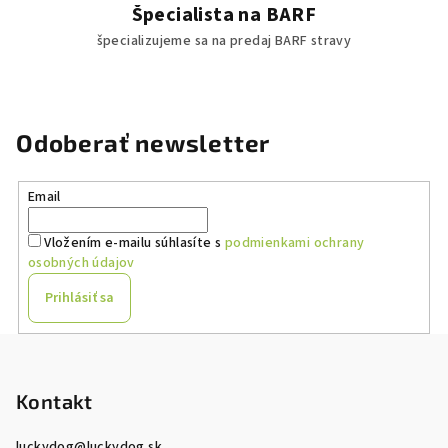
Špecialista na BARF
špecializujeme sa na predaj BARF stravy
Odoberať newsletter
Email
Vložením e-mailu súhlasíte s
podmienkami ochrany
osobných údajov
Prihlásiť sa
Z
á
p
Kontakt
ä
luckydog
@
luckydog.sk