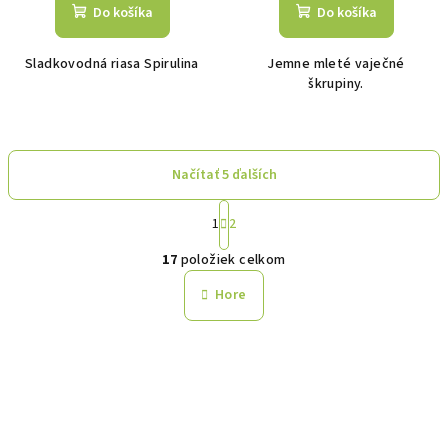
Do košíka
Do košíka
Sladkovodná riasa Spirulina
Jemne mleté vaječné
škrupiny.
Načítať 5 ďalších
S
1
2
t
O
r
17
položiek celkom
á
v
n
l
Hore
k
á
o
d
v
a
a
n
c
i
i
e
e