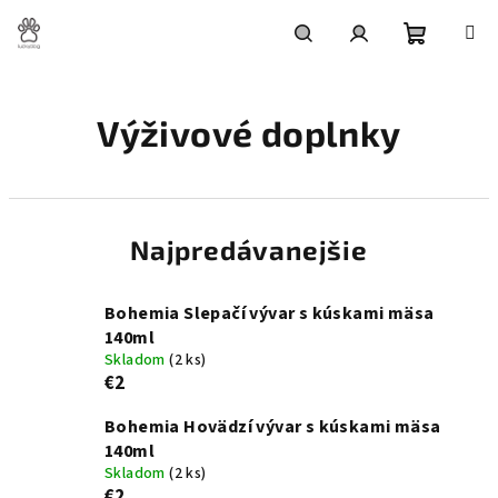
Prejsť
na
obsah
Nákupn
Hľadať
Prihlásenie
Výživové doplnky
košík
Najpredávanejšie
Bohemia Slepačí vývar s kúskami mäsa
140ml
Skladom
(2 ks)
€2
Bohemia Hovädzí vývar s kúskami mäsa
140ml
Skladom
(2 ks)
€2