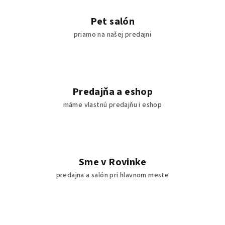
p
r
Pet salón
v
priamo na našej predajni
k
y
v
ý
p
Predajňa a eshop
i
máme vlastnú predajňu i eshop
s
u
Sme v Rovinke
predajna a salón pri hlavnom meste