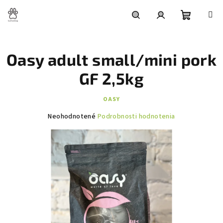
Prejsť
na
obsah
Nákupn
Hľadať
Prihlásenie
Oasy adult small/mini pork
košík
GF 2,5kg
OASY
Priemerné
Neohodnotené
Podrobnosti hodnotenia
hodnotenie
produktu
je
0,0
z
5
hviezdičiek.