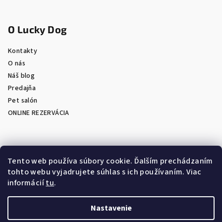
O Lucky Dog
Kontakty
O nás
Náš blog
Predajňa
Pet salón
ONLINE REZERVÁCIA
Prijímame online platby
Tento web používa súbory cookie. Ďalším prechádzaním
tohto webu vyjadrujete súhlas s ich používaním. Viac
informácií
tu
.
Nastavenie