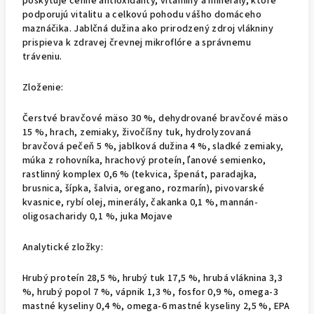
poskytuje cenné antioxidanty, vitamíny a minerály, ktoré
podporujú vitalitu a celkovú pohodu vášho domáceho
maznáčika. Jablčná dužina ako prirodzený zdroj vlákniny
prispieva k zdravej črevnej mikroflóre a správnemu
tráveniu.
Zloženie:
Čerstvé bravčové mäso 30 %, dehydrované bravčové mäso
15 %, hrach, zemiaky, živočíšny tuk, hydrolyzovaná
bravčová pečeň 5 %, jablková dužina 4 %, sladké zemiaky,
múka z rohovníka, hrachový proteín, ľanové semienko,
rastlinný komplex 0,6 % (tekvica, špenát, paradajka,
brusnica, šípka, šalvia, oregano, rozmarín), pivovarské
kvasnice, rybí olej, minerály, čakanka 0,1 %, mannán-
oligosacharidy 0,1 %, juka Mojave
Analytické zložky:
Hrubý proteín 28,5 %, hrubý tuk 17,5 %, hrubá vláknina 3,3
%, hrubý popol 7 %, vápnik 1,3 %, fosfor 0,9 %, omega-3
mastné kyseliny 0,4 %, omega-6 mastné kyseliny 2,5 %, EPA