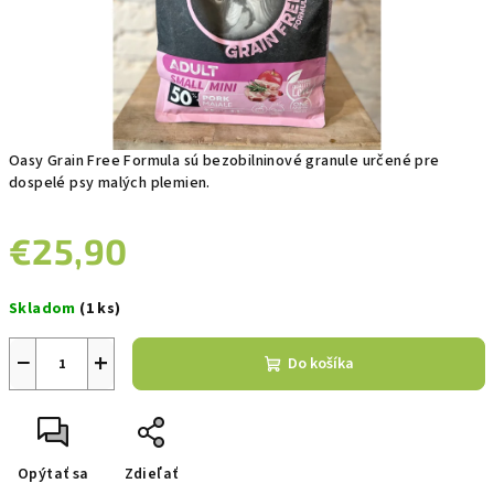
Oasy Grain Free Formula sú bezobilninové granule určené pre
dospelé psy malých plemien.
€25,90
Jednotková
Skladom
(1 ks)
cena:
−
+
Do košíka
Opýtať sa
Zdieľať