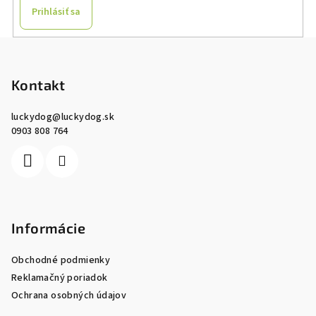
Prihlásiť sa
Z
á
p
Kontakt
ä
luckydog
@
luckydog.sk
t
0903 808 764
i
e
Informácie
Obchodné podmienky
Reklamačný poriadok
Ochrana osobných údajov