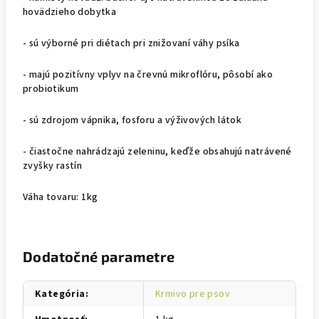
hovädzieho dobytka
- sú výborné pri diétach pri znižovaní váhy psíka
- majú pozitívny vplyv na črevnú mikroflóru, pôsobí ako
probiotikum
- sú zdrojom vápnika, fosforu a výživových látok
- čiastočne nahrádzajú zeleninu, keďže obsahujú natrávené
zvyšky rastín
Váha tovaru: 1kg
Dodatočné parametre
Kategória
:
Krmivo pre psov