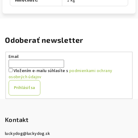
Hmotnosť
:
1 kg
Odoberať newsletter
Email
Vložením e-mailu súhlasíte s
podmienkami ochrany
osobných údajov
Prihlásiť sa
Z
á
p
Kontakt
ä
luckydog
@
luckydog.sk
t