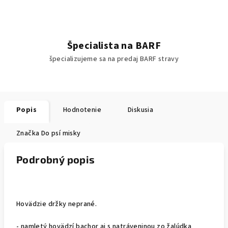
Špecialista na BARF
špecializujeme sa na predaj BARF stravy
Popis
Hodnotenie
Diskusia
Značka
Do psí misky
Podrobný popis
Hovädzie držky neprané.
- namletý hovädzí bachor aj s natráveninou zo žalúdka