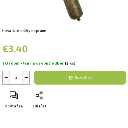
Hovädzie držky neprané.
€3,40
Jednotková
Skladom - len na osobný odber
(2 ks)
cena:
−
+
Do košíka
Opýtať sa
Zdieľať