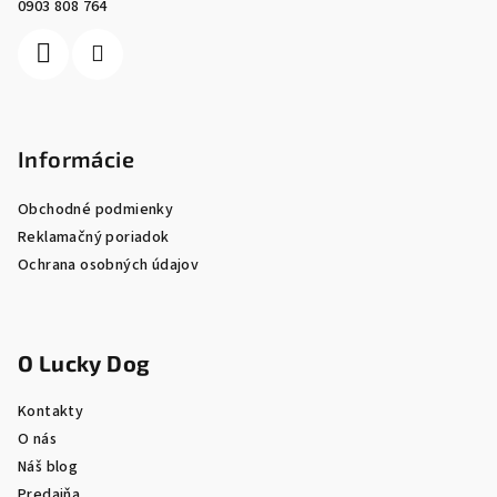
0903 808 764
i
e
Informácie
Obchodné podmienky
Reklamačný poriadok
Ochrana osobných údajov
O Lucky Dog
Kontakty
O nás
Náš blog
Predajňa