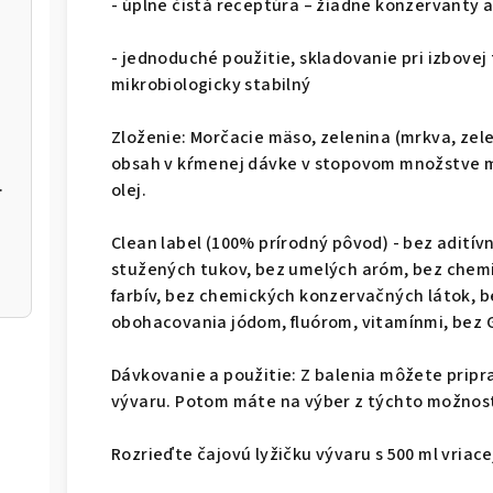
- úplne čistá receptúra ​​– žiadne konzervanty 
- jednoduché použitie, skladovanie pri izbovej 
mikrobiologicky stabilný
Zloženie: Morčacie mäso, zelenina (mrkva, zeler
obsah v kŕmenej dávke v stopovom množstve ma
r Donut
olej.
Clean label (100% prírodný pôvod) - bez aditív
stužených tukov, bez umelých aróm, bez chemi
farbív, bez chemických konzervačných látok, b
obohacovania jódom, fluórom, vitamínmi, bez 
Dávkovanie a použitie: Z balenia môžete pripra
vývaru. Potom máte na výber z týchto možnost
Rozrieďte čajovú lyžičku vývaru s 500 ml vriace