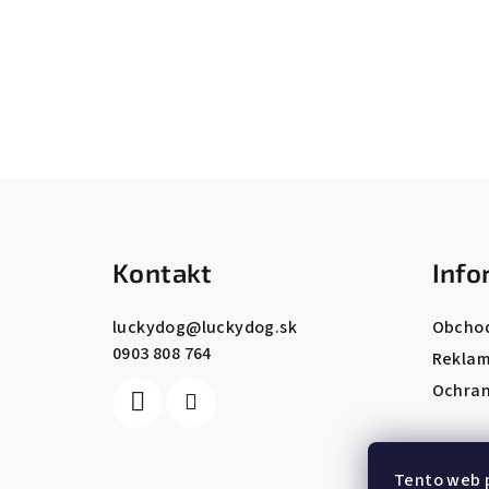
Z
á
Kontakt
Info
p
ä
luckydog
@
luckydog.sk
Obcho
0903 808 764
t
Reklam
Ochran
i
e
Tento web 