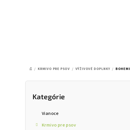
Prejsť
na
obsah
/
KRMIVO PRE PSOV
/
VÝŽIVOVÉ DOPLNKY
/
BOHEMI
DOMOV
B
o
Kategórie
Preskočiť
kategórie
č
Vianoce
n
Krmivo pre psov