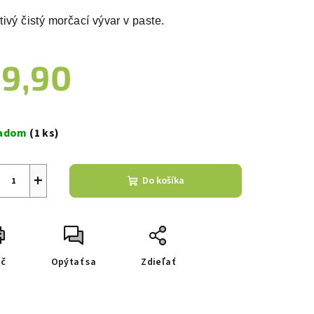
duktu
ivý čistý morčací vývar v paste. 
9,90
zdičiek.
notková
a:
ladom
(1 ks)
+
Do košíka
ač
Opýtať sa
Zdieľať