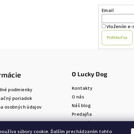
Email
Vložením e-m
Prihlásiť sa
rmácie
O Lucky Dog
Kontakty
dné podmienky
O nás
ačný poriadok
Náš blog
a osobných údajov
Predajňa
Pet salón
ONLINE REZERVÁCIA
používa súbory cookie. Ďalším prechádzaním tohto