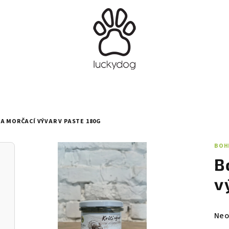
A MORČACÍ VÝVAR V PASTE 180G
BOH
B
v
Pri
Neo
hod