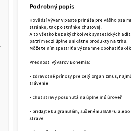
Podrobný popis
Hovädzí vývar v paste prináša pre vášho psa m
stránke, tak po stránke chuťovej.
A to všetko bez akýchkoľvek syntetických adit
patrí medzi úplne unikátne produkty na trhu.
 GF 2,5kg
Môžete ním spestriť a významne obohatiť aké
Prednosti vývarov Bohemia:
- zdravotné prínosy pre celý organizmus, najmä 
trávenie
- chuť stravy posunutá na úplne inú úroveň
- pridajte ku granulám, sušenému BARFu alebo
strave