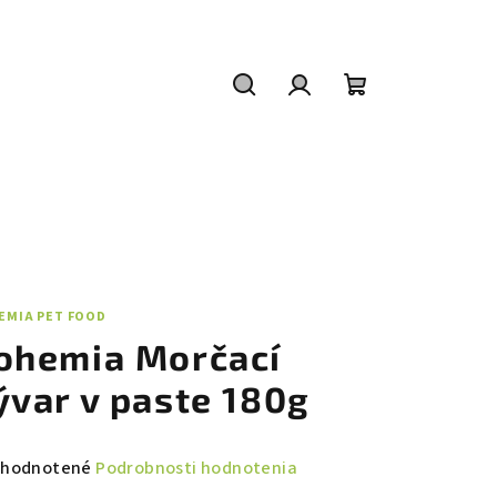
Hľadať
Prihlásenie
Nákupný
košík
EMIA PET FOOD
ohemia Morčací
ývar v paste 180g
emerné
hodnotené
Podrobnosti hodnotenia
notenie