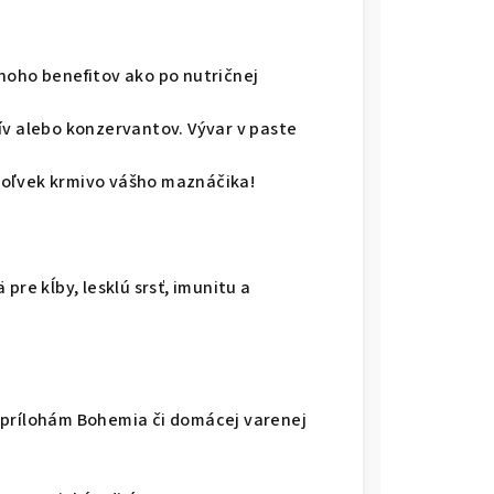
noho benefitov ako po nutričnej
ív alebo konzervantov. Vývar v paste
koľvek krmivo vášho maznáčika!
pre kĺby, lesklú srsť, imunitu a
 prílohám Bohemia či domácej varenej