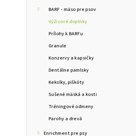
ý
p
BARF - mäso pre psov
a
Výživové doplnky
n
Prílohy k BARFu
e
Granule
l
Konzervy a kapsičky
Dentálne pamlsky
Keksíky, piškóty
Sušené mäská a kosti
Tréningové odmeny
Parohy a drevá
Enrichment pre psy