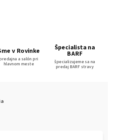
Špecialista na
Sme v Rovinke
BARF
predajna a salón pri
špecializujeme sa na
hlavnom meste
predaj BARF stravy
ia