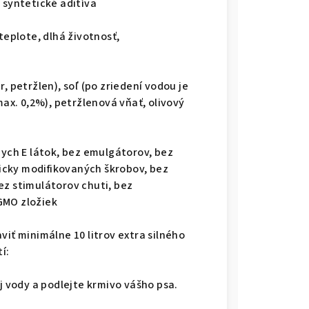
a syntetické aditíva
teplote, dlhá životnosť,
, petržlen), soľ (po zriedení vodou je
x. 0,2%), petržlenová vňať, olivový
nych E látok, bez emulgátorov, bez
cky modifikovaných škrobov, bez
ez stimulátorov chuti, bez
GMO zložiek
viť minimálne 10 litrov extra silného
í:
j vody a podlejte krmivo vášho psa.