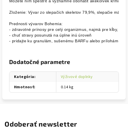
Môžete ním spestriť a významne obohatiť akékoľvek krmivo v
Zloženie: Vývar zo slepačích skeletov 79,9%, slepačie mäso 2
Prednosti vývarov Bohemia:

- zdravotné prínosy pre celý organizmus, najmä pre kĺby, lesklú
- chuť stravy posunutá na úplne inú úroveň 
- pridajte ku granulám, sušenému BARFu alebo prílohám Bohe
Dodatočné parametre
Kategória
:
Výživové doplnky
Hmotnosť
:
0.14 kg
Odoberať newsletter