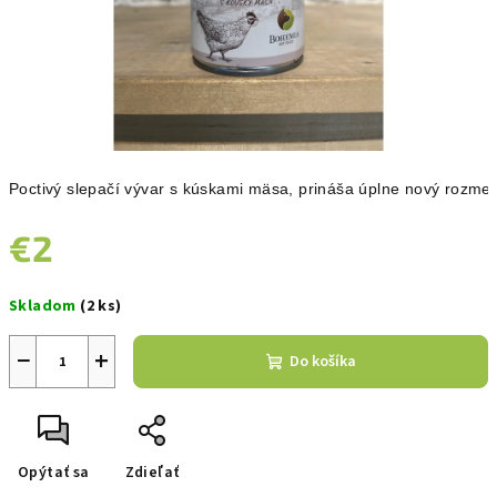
Poctivý slepačí vývar s kúskami mäsa, prináša úplne nový rozme
€2
Jednotková
Skladom
(2 ks)
cena:
−
+
Do košíka
Opýtať sa
Zdieľať