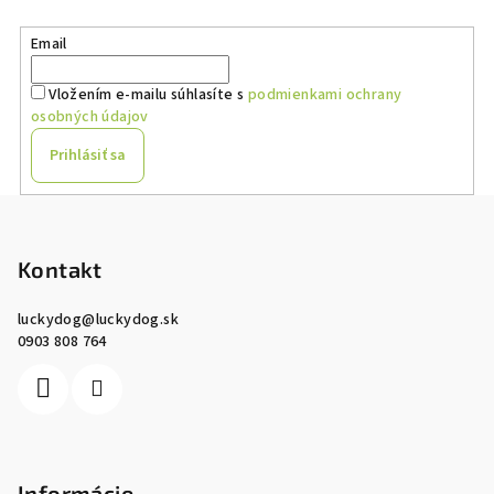
Email
Vložením e-mailu súhlasíte s
podmienkami ochrany
osobných údajov
Prihlásiť sa
Z
á
p
Kontakt
ä
luckydog
@
luckydog.sk
t
0903 808 764
i
e
Informácie