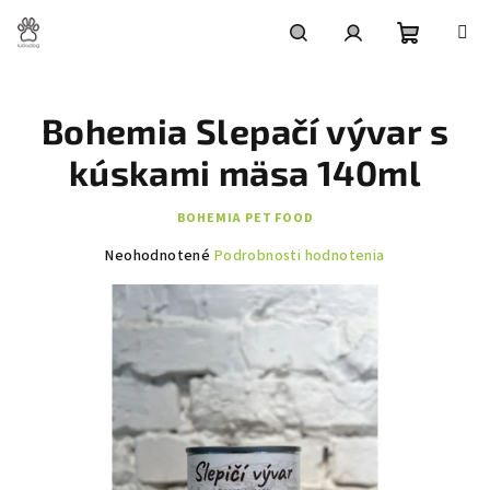
Prejsť
na
obsah
Nákupn
Hľadať
Prihlásenie
Bohemia Slepačí vývar s
košík
kúskami mäsa 140ml
BOHEMIA PET FOOD
Priemerné
Neohodnotené
Podrobnosti hodnotenia
hodnotenie
produktu
je
0,0
z
5
hviezdičiek.