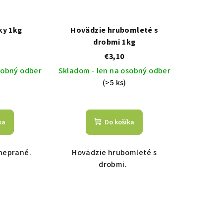
ky 1kg
Hovädzie hrubomleté s
drobmi 1kg
€3,10
sobný odber
Skladom - len na osobný odber
(>5 ks)
ka
Do košíka
neprané.
Hovädzie hrubomleté s
drobmi.