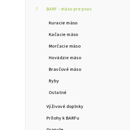
ý
p
BARF - mäso pre psov
a
Kuracie mäso
n
Kačacie mäso
e
Morčacie mäso
l
Hovädzie mäso
Bravčové mäso
Ryby
Ostatné
Výživové doplnky
Prílohy k BARFu
Granule