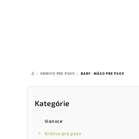
Prejsť
na
obsah
/
KRMIVO PRE PSOV
/
BARF - MÄSO PRE PSOV
DOMOV
B
o
Kategórie
Preskočiť
kategórie
č
Vianoce
n
Krmivo pre psov