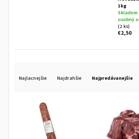
1kg
Skladom 
osobný o
(2 ks)
€2,50
R
Najlacnejšie
Najdrahšie
Najpredávanejšie
a
d
V
e
ý
n
p
i
i