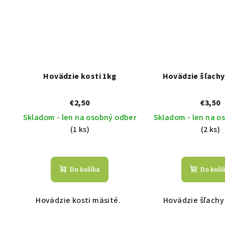
Hovädzie kosti 1kg
Hovädzie šľachy
€2,50
€3,50
Skladom - len na osobný odber
Skladom - len na o
(1 ks)
(2 ks)
Do košíka
Do koší
Hovädzie kosti mäsité.
Hovädzie šľachy