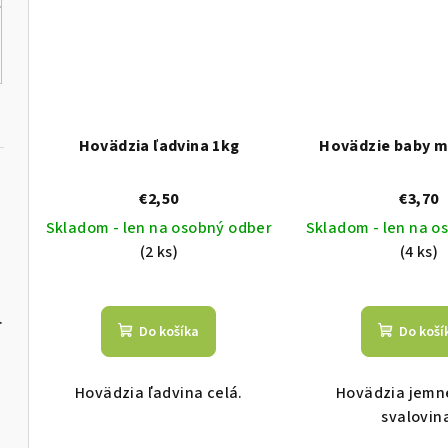
Hovädzia ľadvina 1kg
Hovädzie baby m
€2,50
€3,70
Skladom - len na osobný odber
Skladom - len na o
(2 ks)
(4 ks)
 GF 2,5kg
Do košíka
Do koší
Hovädzia ľadvina celá.
Hovädzia jemn
svalovin