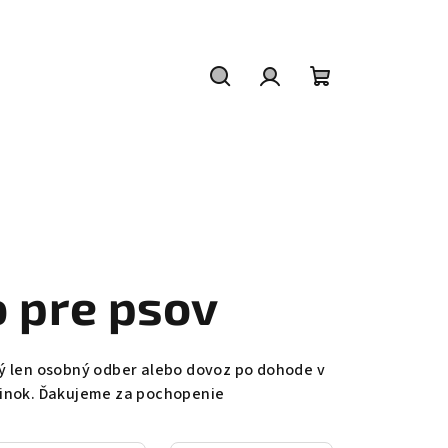
Hľadať
Prihlásenie
Nákupný
košík
 pre psov
 len osobný odber alebo dovoz po dohode v
zinok. Ďakujeme za pochopenie