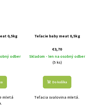
eat 0,5kg
Teľacie baby meat 0,5kg
€3,70
sobný odber
Skladom - len na osobný odber
(5 ks)
ka
Do košíka
e mletá
Teľacia svalovina mletá.
a.