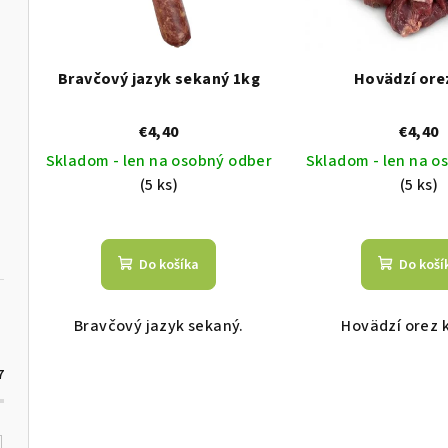
e
s
p
p
r
Bravčový jazyk sekaný 1kg
Hovädzí ore
r
o
€4,40
€4,40
o
d
Skladom - len na osobný odber
Skladom - len na o
d
(5 ks)
(5 ks)
u
u
k
k
t
Do košíka
Do koší
t
o
Bravčový jazyk sekaný.
Hovädzí orez 
o
v
v
7