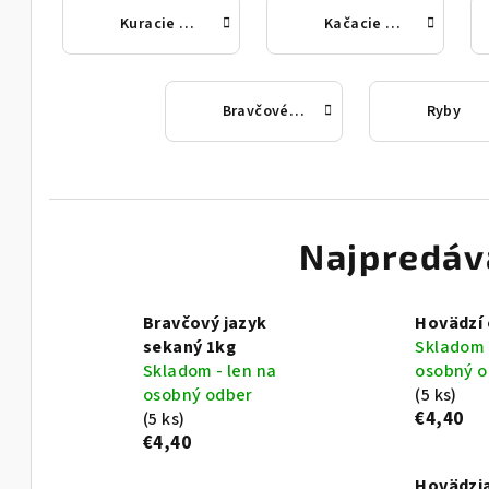
Kuracie mäso
Kačacie mäso
Bravčové mäso
Ryby
Najpredáv
Bravčový jazyk
Hovädzí 
sekaný 1kg
Skladom 
Skladom - len na
osobný o
osobný odber
(5 ks)
€4,40
(5 ks)
€4,40
Hovädzia