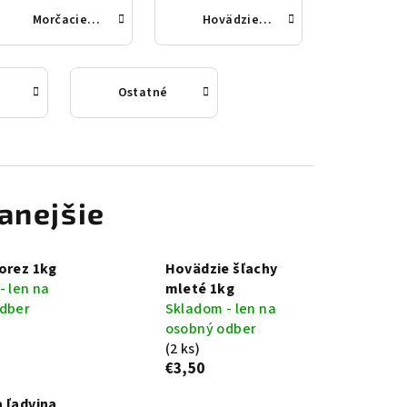
Morčacie mäso
Hovädzie mäso
Ostatné
anejšie
orez 1kg
Hovädzie šľachy
- len na
mleté 1kg
dber
Skladom - len na
osobný odber
(2 ks)
€3,50
 ľadvina