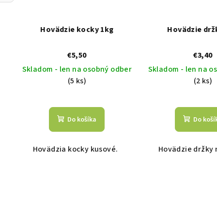
Hovädzie kocky 1kg
Hovädzie drž
€5,50
€3,40
Skladom - len na osobný odber
Skladom - len na o
(5 ks)
(2 ks)
Do košíka
Do koší
Hovädzia kocky kusové.
Hovädzie držky 