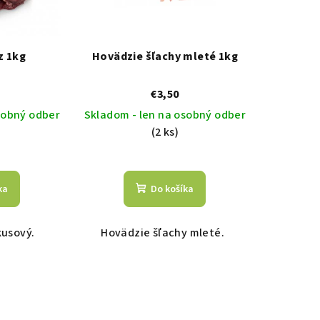
z 1kg
Hovädzie šľachy mleté 1kg
€3,50
sobný odber
Skladom - len na osobný odber
(2 ks)
ka
Do košíka
kusový.
Hovädzie šľachy mleté.