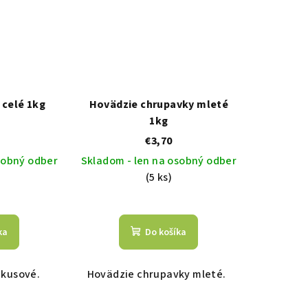
 celé 1kg
Hovädzie chrupavky mleté
1kg
€3,70
sobný odber
Skladom - len na osobný odber
(5 ks)
ka
Do košíka
 kusové.
Hovädzie chrupavky mleté.