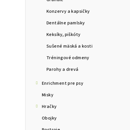
Konzervy a kapsičky
Dentálne pamlsky
Keksíky, piškóty
Sušené mäská a kosti
Tréningové odmeny
Parohy a drevá
Enrichment pre psy
Misky
Hračky
Obojky
Postroje