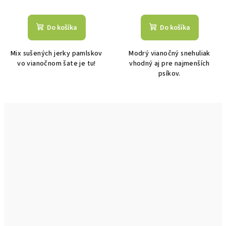
Do košíka
Do košíka
Mix sušených jerky pamlskov
Modrý vianočný snehuliak
vo vianočnom šate je tu!
vhodný aj pre najmenších
psíkov.