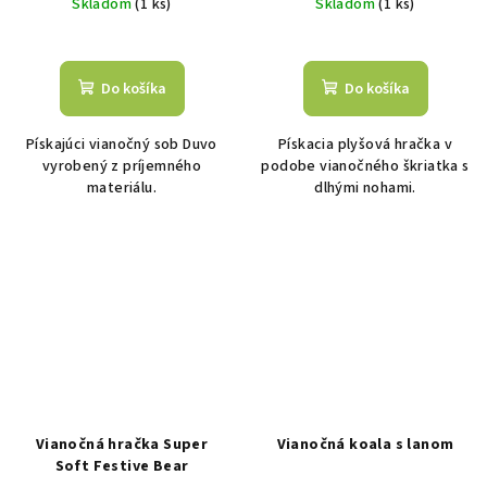
Skladom
(1 ks)
Skladom
(1 ks)
Do košíka
Do košíka
Pískajúci vianočný sob Duvo
Pískacia plyšová hračka v
vyrobený z príjemného
podobe vianočného škriatka s
materiálu.
dlhými nohami.
Vianočná hračka Super
Vianočná koala s lanom
Soft Festive Bear