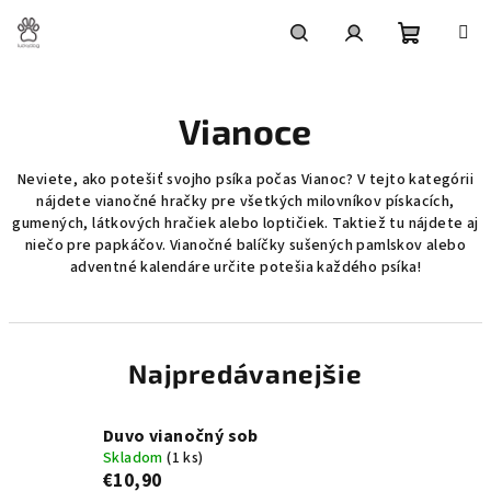
Prejsť
na
obsah
Nákupn
Hľadať
Prihlásenie
Vianoce
košík
Neviete, ako potešiť svojho psíka počas Vianoc? V tejto kategórii
nájdete vianočné hračky pre všetkých milovníkov pískacích,
gumených, látkových hračiek alebo loptičiek. Taktiež tu nájdete aj
niečo pre papkáčov. Vianočné balíčky sušených pamlskov alebo
adventné kalendáre určite potešia každého psíka!
Najpredávanejšie
Duvo vianočný sob
Skladom
(1 ks)
€10,90