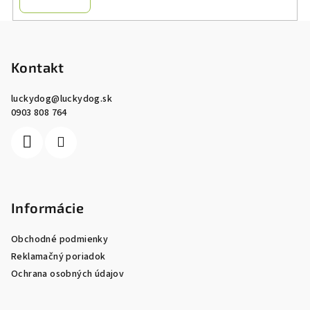
Z
á
p
Kontakt
ä
luckydog
@
luckydog.sk
t
0903 808 764
i
e
Informácie
Obchodné podmienky
Reklamačný poriadok
Ochrana osobných údajov