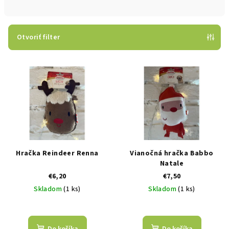
n
i
e
Otvoriť filter
p
V
r
ý
o
p
d
i
u
s
k
p
t
r
o
Hračka Reindeer Renna
Vianočná hračka Babbo
o
v
Natale
€6,20
€7,50
d
Skladom
(1 ks)
Skladom
(1 ks)
u
k
t