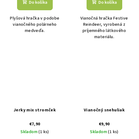
Do košíka
Do košíka
Plyšová hračka v podobe
Vianočná hračka Festive
vianočného polárneho
Reindeer, vyrobená z
medveďa.
príjemného látkového
materiálu.
Jerky mix stromček
Vianočný snehuliak
€7,90
€9,90
Skladom
(1 ks)
Skladom
(1 ks)