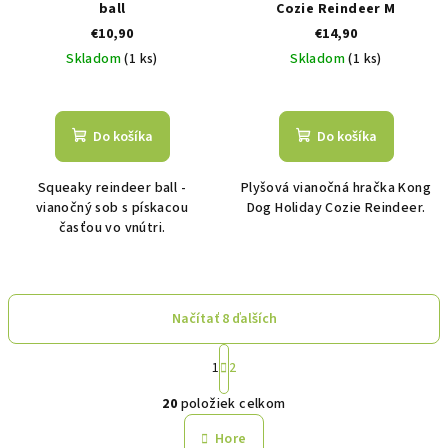
ball
Cozie Reindeer M
€10,90
€14,90
Skladom
(1 ks)
Skladom
(1 ks)
Do košíka
Do košíka
Squeaky reindeer ball -
Plyšová vianočná hračka Kong
vianočný sob s pískacou
Dog Holiday Cozie Reindeer.
časťou vo vnútri.
Načítať 8 ďalších
S
1
2
t
O
r
20
položiek celkom
á
v
n
l
Hore
k