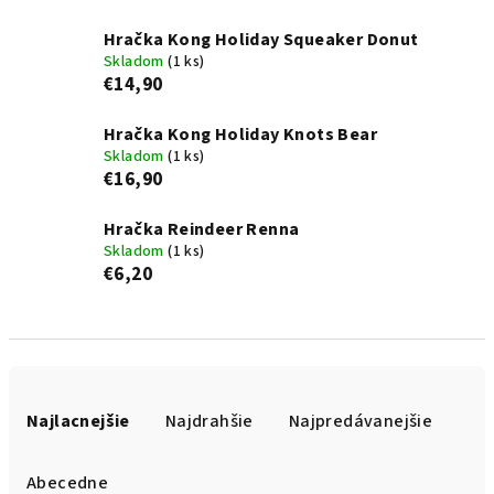
Hračka Kong Holiday Squeaker Donut
Skladom
(1 ks)
€14,90
Hračka Kong Holiday Knots Bear
Skladom
(1 ks)
€16,90
Hračka Reindeer Renna
Skladom
(1 ks)
€6,20
R
a
Najlacnejšie
Najdrahšie
Najpredávanejšie
d
e
Abecedne