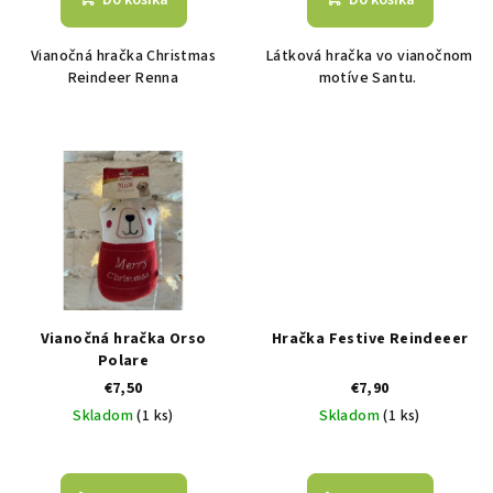
Do košíka
Do košíka
o
v
Vianočná hračka Christmas
Látková hračka vo vianočnom
Reindeer Renna
motíve Santu.
Vianočná hračka Orso
Hračka Festive Reindeeer
Polare
€7,50
€7,90
Skladom
(1 ks)
Skladom
(1 ks)