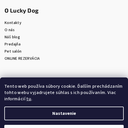
O Lucky Dog
Kontakty
O nás
Náš blog
Predajňa
Pet salón
ONLINE REZERVÁCIA
Prijímame online platby
Tento web používa súbory cookie. Ďalším prechádzaním
tohto webu vyjadrujete súhlas s ich používaním. Viac
informácií
tu
.
Nastavenie
Copyright 2026
LuckyDog.sk - eShop s chovateľskými
potrebami
. Všetky práva vyhradené.