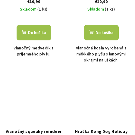
€10,90
€10,90
Skladom
(1 ks)
Skladom
(1 ks)
Do košíka
Do košíka
Vianočný medvedík z
Vianočná koala vyrobená z
príjemného plyšu.
mäkkého plyšu s lanovými
okrajmi na uškách.
Vianočný squeaky reindeer
Hračka Kong Dog Holiday