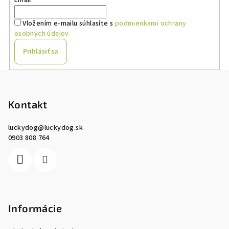
Vložením e-mailu súhlasíte s
podmienkami ochrany
osobných údajov
Prihlásiť sa
Z
á
p
Kontakt
ä
luckydog
@
luckydog.sk
t
0903 808 764
i
e
Informácie