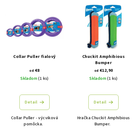
V
r
ý
o
p
d
i
u
s
k
p
t
r
o
Collar Puller fialový
Chuckit Amphibious
o
v
Bumper
€8
€12,90
d
od
od
Skladom
(1 ks)
Skladom
(1 ks)
u
k
t
Detail
Detail
o
v
Collar Puller - výcviková
Hračka Chuckit Amphibious
pomôcka.
Bumper.