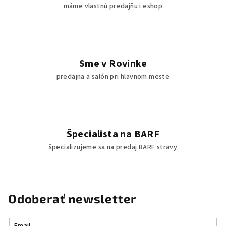
máme vlastnú predajňu i eshop
s
u
Sme v Rovinke
predajna a salón pri hlavnom meste
Špecialista na BARF
špecializujeme sa na predaj BARF stravy
Odoberať newsletter
Email