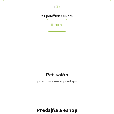
S
1
2
t
O
r
21
položiek celkom
á
v
n
l
Hore
k
á
o
d
v
a
a
n
c
i
i
e
e
p
r
Pet salón
v
priamo na našej predajni
k
y
v
ý
p
Predajňa a eshop
i