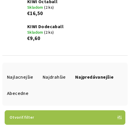
KIWI Octaball
Skladom
(2 ks)
€16,50
KIWI Dodecaball
Skladom
(2 ks)
€9,60
R
a
Najlacnejšie
Najdrahšie
Najpredávanejšie
d
e
Abecedne
n
i
e
Otvoriť filter
p