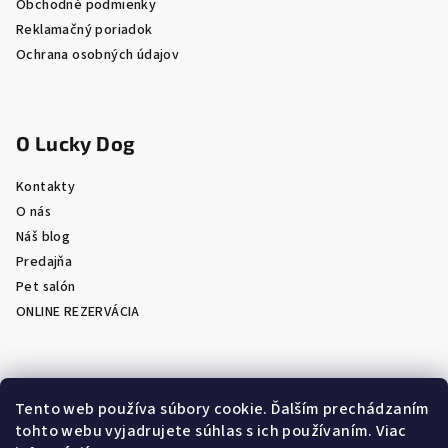
Obchodné podmienky
Reklamačný poriadok
Ochrana osobných údajov
O Lucky Dog
Kontakty
O nás
Náš blog
Predajňa
Pet salón
ONLINE REZERVÁCIA
Prijímame online platby
Tento web používa súbory cookie. Ďalším prechádzaním
tohto webu vyjadrujete súhlas s ich používaním. Viac