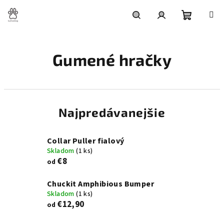
Prejsť
na
obsah
Nákupn
Hľadať
Prihlásenie
Gumené hračky
košík
Najpredávanejšie
Collar Puller fialový
Skladom
(1 ks)
€8
od
Chuckit Amphibious Bumper
Skladom
(1 ks)
€12,90
od