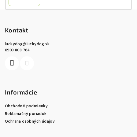
Z
á
p
Kontakt
ä
luckydog
@
luckydog.sk
t
0903 808 764
i
e
Informácie
Obchodné podmienky
Reklamačný poriadok
Ochrana osobných údajov