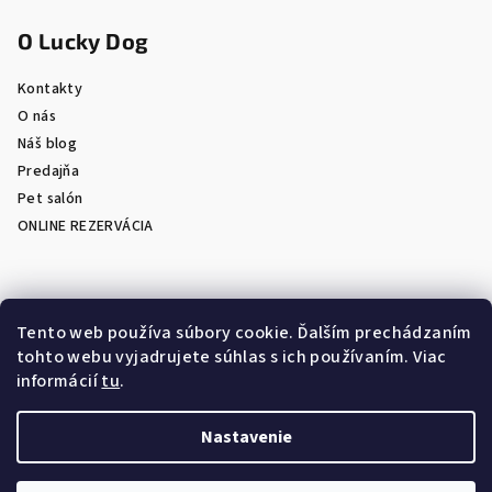
O Lucky Dog
Kontakty
O nás
Náš blog
Predajňa
Pet salón
ONLINE REZERVÁCIA
Prijímame online platby
Tento web používa súbory cookie. Ďalším prechádzaním
tohto webu vyjadrujete súhlas s ich používaním. Viac
informácií
tu
.
Nastavenie
Copyright 2026
LuckyDog.sk - eShop s chovateľskými
potrebami
. Všetky práva vyhradené.