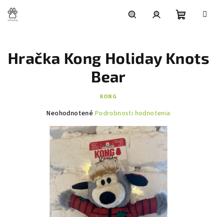
Prejsť
na
obsah
Nákupn
Hľadať
Prihlásenie
Hračka Kong Holiday Knots
košík
Bear
KONG
Priemerné
Neohodnotené
Podrobnosti hodnotenia
hodnotenie
produktu
je
0,0
z
5
hviezdičiek.