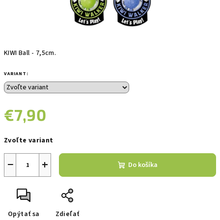
KIWI Ball - 7,5cm.
VARIANT:
€7,90
Jednotková
Zvoľte variant
cena:
−
+
Do košíka
Opýtať sa
Zdieľať