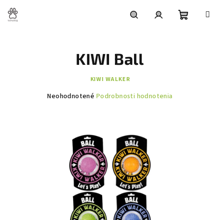
Prejsť
na
obsah
Nákupn
Hľadať
Prihlásenie
KIWI Ball
košík
KIWI WALKER
Priemerné
Neohodnotené
Podrobnosti hodnotenia
hodnotenie
produktu
je
0,0
z
5
hviezdičiek.