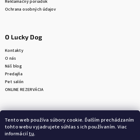
Reklamačný poriadok
Ochrana osobných údajov
O Lucky Dog
Kontakty
O nás
Náš blog
Predajňa
Pet salón
ONLINE REZERVÁCIA
Prijímame online platby
Tento web používa súbory cookie. Ďalším prechádzaním
tohto webu vyjadrujete súhlas s ich používaním. Viac
informácií
tu
.