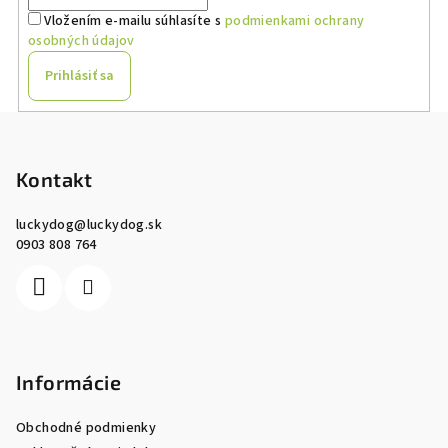
Vložením e-mailu súhlasíte s
podmienkami ochrany
osobných údajov
Prihlásiť sa
Z
á
p
Kontakt
ä
luckydog
@
luckydog.sk
t
0903 808 764
i
e
Informácie
Obchodné podmienky