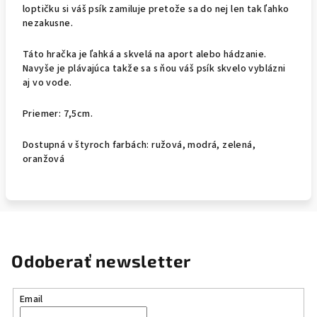
loptičku si váš psík zamiluje pretože sa do nej len tak ľahko
nezakusne.
Táto hračka je ľahká a skvelá na aport alebo hádzanie.
Navyše je plávajúca takže sa s ňou váš psík skvelo vyblázni
aj vo vode.
Priemer: 7,5cm.
Dostupná v štyroch farbách: ružová, modrá, zelená,
oranžová
Odoberať newsletter
Email