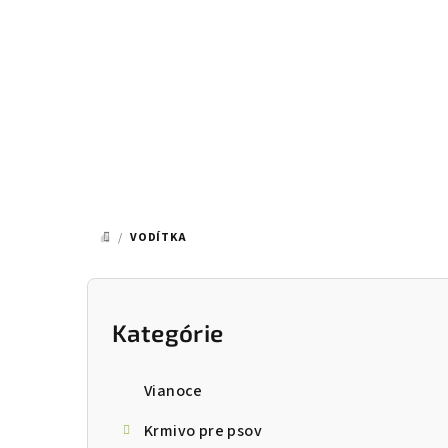
Prejsť
na
obsah
/
VODÍTKA
DOMOV
B
o
Kategórie
Preskočiť
kategórie
č
Vianoce
n
Krmivo pre psov