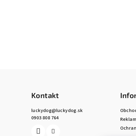
Z
á
Kontakt
Info
p
ä
luckydog
@
luckydog.sk
Obcho
0903 808 764
t
Reklam
Ochran
i