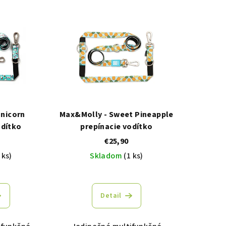
nicorn
Max&Molly - Sweet Pineapple
odítko
prepínacie vodítko
€25,90
 ks)
Skladom
(1 ks)
Detail