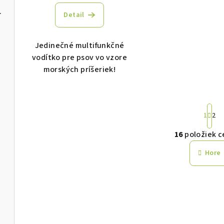
 GF 2,5kg
Detail
Jedinečné multifunkčné
vodítko pre psov vo vzore
morských príšeriek!
S
1
2
t
r
16
položiek c
O
á
v
Hore
n
k
l
o
á
v
d
a
a
n
i