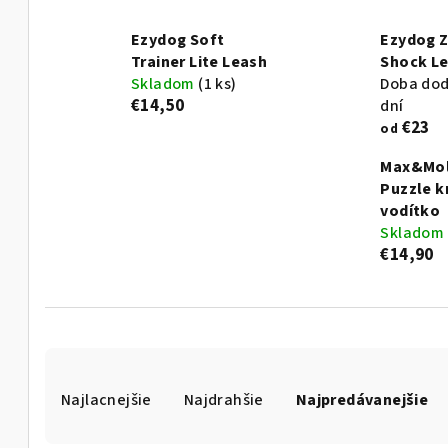
Ezydog Soft
Ezydog 
Trainer Lite Leash
Shock L
Skladom
(1 ks)
Doba dod
€14,50
dní
€23
od
Max&Mol
Puzzle k
vodítko
Skladom
€14,90
R
Najlacnejšie
Najdrahšie
Najpredávanejšie
a