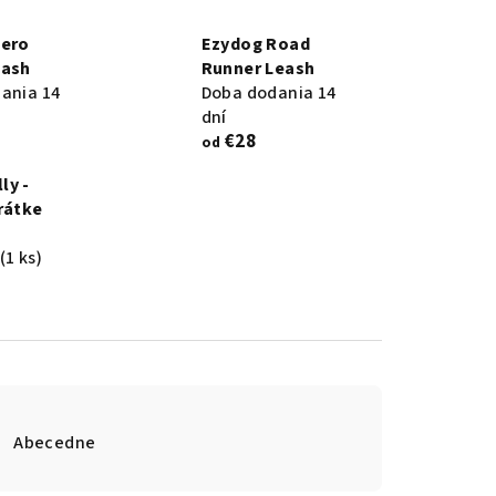
Zero
Ezydog Road
eash
Runner Leash
ania 14
Doba dodania 14
dní
€28
od
ly -
rátke
(1 ks)
Abecedne