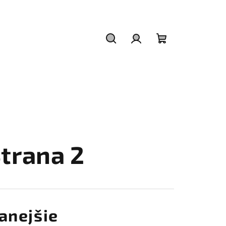
Hľadať
Prihlásenie
Nákupný
košík
Strana 2
anejšie