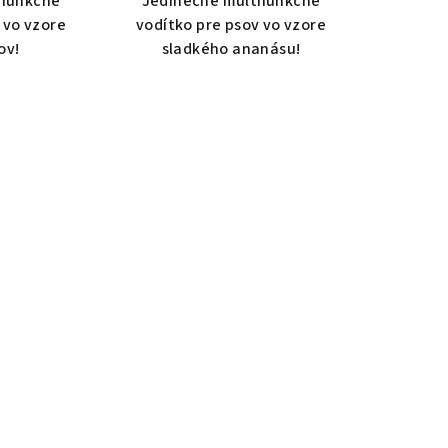
ifunkčné
Jedinečné multifunkčné
 vo vzore
vodítko pre psov vo vzore
ov!
sladkého ananásu!