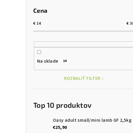
Cena
€
14
€
3
Na sklade
14
ROZBALIŤ FILTER
Top 10 produktov
Oasy adult small/mini lamb GF 2,5kg
€25,90