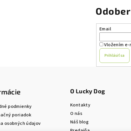
Odober
Email
Vložením e-m
Prihlásiť sa
rmácie
O Lucky Dog
Kontakty
dné podmienky
O nás
ačný poriadok
Náš blog
a osobných údajov
Predajňa