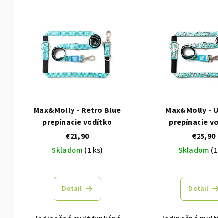
d
V
e
ý
n
p
i
i
e
s
p
p
r
Max&Molly - Retro Blue
Max&Molly - U
r
prepínacie vodítko
prepínacie v
o
€21,90
€25,90
o
d
Skladom
(1 ks)
Skladom
(1
d
u
u
k
Detail
Detail
k
t