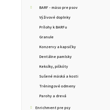
ý
p
BARF - mäso pre psov
a
Výživové doplnky
n
Prílohy k BARFu
e
Granule
l
Konzervy a kapsičky
Dentálne pamlsky
Keksíky, piškóty
Sušené mäská a kosti
Tréningové odmeny
Parohy a drevá
Enrichment pre psy