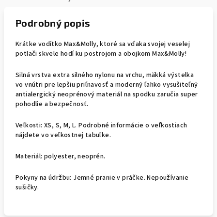
Podrobný popis
Krátke vodítko Max&Molly, ktoré sa vďaka svojej veselej
potlači skvele hodí ku postrojom a obojkom Max&Molly!
Silná vrstva extra silného nylonu na vrchu, mäkká výstelka
vo vnútri pre lepšiu priľnavosť a moderný ľahko vysušiteľný
antialergický neoprénový materiál na spodku zaručia super
pohodlie a bezpečnosť.
Veľkosti: XS, S, M, L. Podrobné informácie o veľkostiach
nájdete vo veľkostnej tabuľke.
Materiál: polyester, neoprén.
Pokyny na údržbu: Jemné pranie v práčke. Nepoužívanie
sušičky.