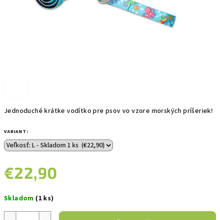
Jednoduché krátke vodítko pre psov vo vzore morských príšeriek!
VARIANT:
€22,90
Jednotková
Skladom
(1 ks)
cena: