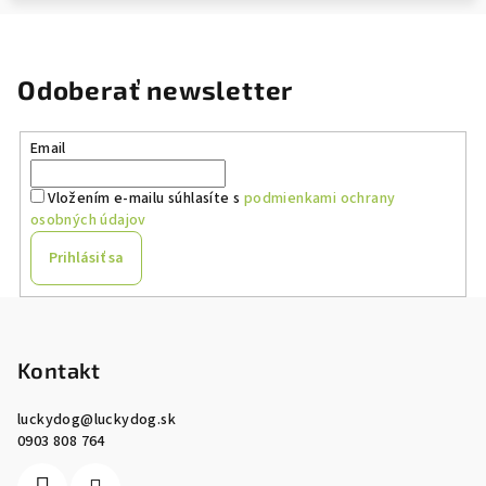
Odoberať newsletter
Email
Vložením e-mailu súhlasíte s
podmienkami ochrany
osobných údajov
Prihlásiť sa
Z
á
p
Kontakt
ä
luckydog
@
luckydog.sk
t
0903 808 764
i