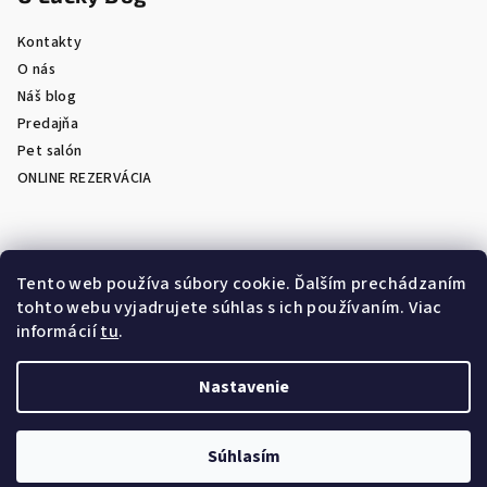
Kontakty
O nás
Náš blog
Predajňa
Pet salón
ONLINE REZERVÁCIA
Prijímame online platby
Tento web používa súbory cookie. Ďalším prechádzaním
tohto webu vyjadrujete súhlas s ich používaním. Viac
informácií
tu
.
Nastavenie
Copyright 2026
LuckyDog.sk - eShop s chovateľskými
potrebami
. Všetky práva vyhradené.
Súhlasím
Vytvoril Shoptet