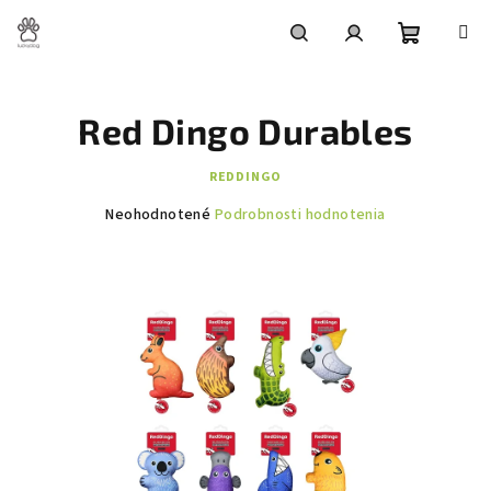
Prejsť
na
obsah
Nákupn
Hľadať
Prihlásenie
Red Dingo Durables
košík
REDDINGO
Priemerné
Neohodnotené
Podrobnosti hodnotenia
hodnotenie
produktu
je
0,0
z
5
hviezdičiek.