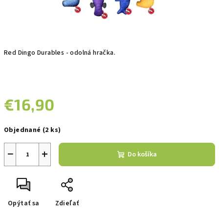
Red Dingo Durables - odolná hračka.
€16,90
Jednotková
Objednané
(2 ks)
cena:
−
+
Do košíka
Opýtať sa
Zdieľať