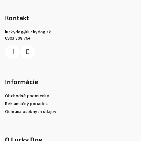
Z
á
p
Kontakt
ä
luckydog
@
luckydog.sk
t
0903 808 764
i
e
Informácie
Obchodné podmienky
Reklamačný poriadok
Ochrana osobných údajov
O Lucky Dog