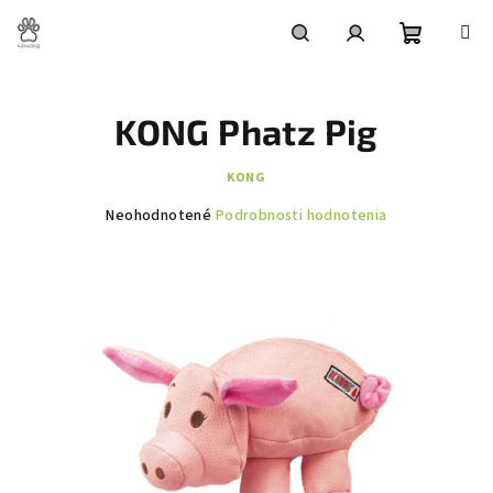
Prejsť
na
obsah
Nákupn
Hľadať
Prihlásenie
KONG Phatz Pig
košík
KONG
Priemerné
Neohodnotené
Podrobnosti hodnotenia
hodnotenie
produktu
je
0,0
z
5
hviezdičiek.