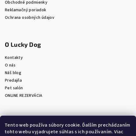
Obchodné podmienky
Reklamačný poriadok
Ochrana osobných údajov
O Lucky Dog
Kontakty
O nás
Náš blog
Predajňa
Pet salón
ONLINE REZERVÁCIA
Prijímame online platby
Tento web používa súbory cookie. Ďalším prechádzaním
tohto webu vyjadrujete súhlas s ich používaním. Viac