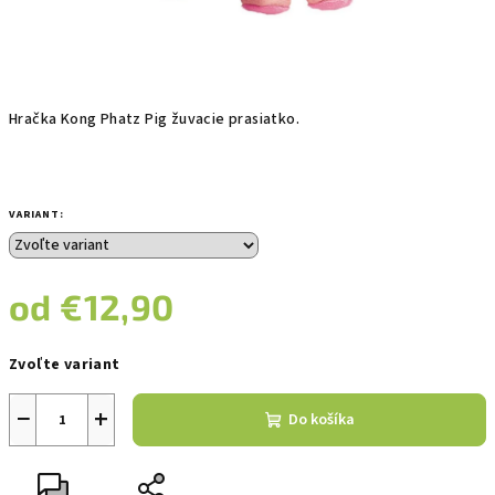
Hračka Kong Phatz Pig žuvacie prasiatko.
VARIANT:
od
€12,90
Jednotková
Zvoľte variant
cena:
−
+
Do košíka