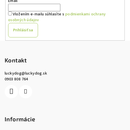
Email
Vložením e-mailu súhlasíte s
podmienkami ochrany
osobných údajov
Prihlásiť sa
Z
á
p
Kontakt
ä
luckydog
@
luckydog.sk
t
0903 808 764
i
e
Informácie