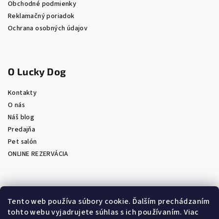
Obchodné podmienky
Reklamačný poriadok
Ochrana osobných údajov
O Lucky Dog
Kontakty
O nás
Náš blog
Predajňa
Pet salón
ONLINE REZERVÁCIA
Prijímame online platby
Tento web používa súbory cookie. Ďalším prechádzaním
tohto webu vyjadrujete súhlas s ich používaním. Viac