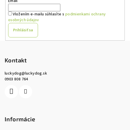
Email
Vložením e-mailu súhlasíte s
podmienkami ochrany
osobných údajov
Prihlásiť sa
Z
á
p
Kontakt
ä
luckydog
@
luckydog.sk
t
0903 808 764
i
e
Informácie