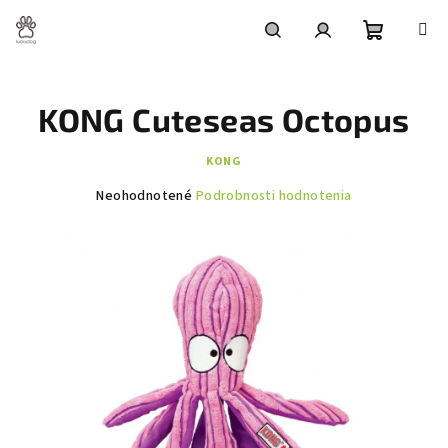
Prejsť
na
obsah
Nákupn
Hľadať
Prihlásenie
KONG Cuteseas Octopus
košík
KONG
Priemerné
Neohodnotené
Podrobnosti hodnotenia
hodnotenie
produktu
je
0,0
z
5
hviezdičiek.