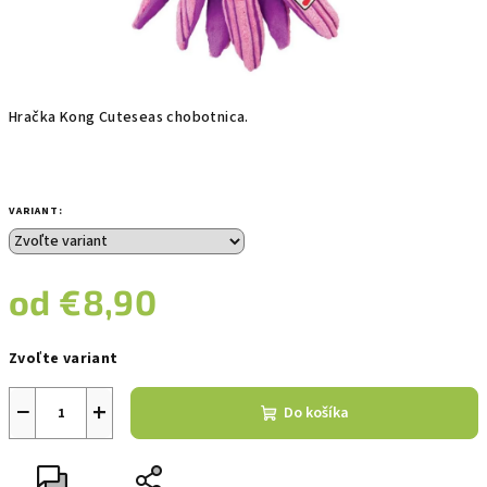
Hračka Kong Cuteseas chobotnica.
VARIANT:
od
€8,90
Jednotková
Zvoľte variant
cena:
−
+
Do košíka