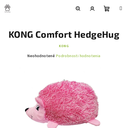
Prejsť
na
obsah
Nákupn
Hľadať
Prihlásenie
KONG Comfort HedgeHug
košík
KONG
Priemerné
Neohodnotené
Podrobnosti hodnotenia
hodnotenie
produktu
je
0,0
z
5
hviezdičiek.