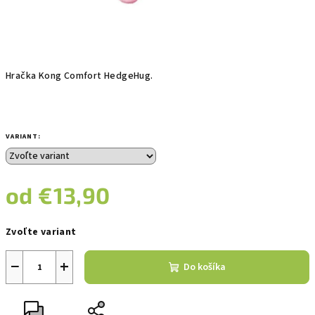
Hračka Kong Comfort HedgeHug.
VARIANT:
od
€13,90
Jednotková
Zvoľte variant
cena:
−
+
Do košíka