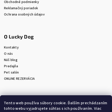
Obchodné podmienky
Reklamačný poriadok
Ochrana osobných údajov
O Lucky Dog
Kontakty
O nás
Náš blog
Predajňa
Pet salón
ONLINE REZERVÁCIA
Prijímame online platby
Tento web používa súbory cookie. Ďalším prechádzaním
tohto webu vyjadrujete súhlas s ich používaním. Viac