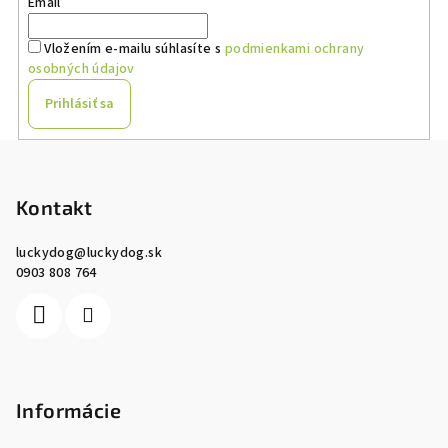
Email
Vložením e-mailu súhlasíte s
podmienkami ochrany
osobných údajov
Prihlásiť sa
Z
á
p
Kontakt
ä
luckydog
@
luckydog.sk
t
0903 808 764
i
e
Informácie