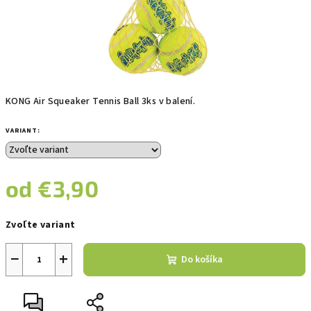
KONG Air Squeaker Tennis Ball 3ks v balení.
VARIANT:
od
€3,90
Jednotková
Zvoľte variant
cena:
−
+
Do košíka