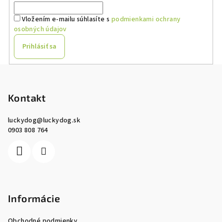
Vložením e-mailu súhlasíte s
podmienkami ochrany
osobných údajov
Prihlásiť sa
Z
á
p
Kontakt
ä
luckydog
@
luckydog.sk
t
0903 808 764
i
e
Informácie
Obchodné podmienky