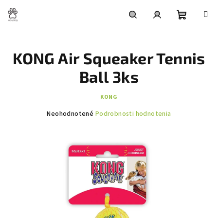
Prejsť
na
obsah
Nákupn
Hľadať
Prihlásenie
KONG Air Squeaker Tennis
košík
Ball 3ks
KONG
Priemerné
Neohodnotené
Podrobnosti hodnotenia
hodnotenie
produktu
je
0,0
z
5
hviezdičiek.