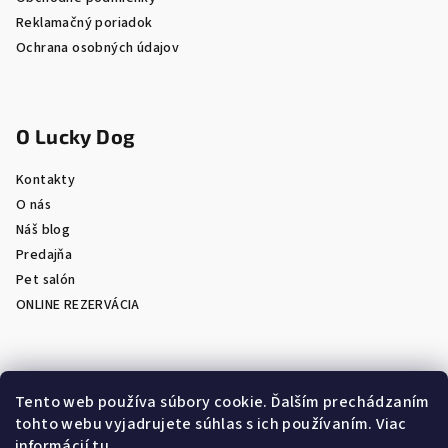
Reklamačný poriadok
Ochrana osobných údajov
O Lucky Dog
Kontakty
O nás
Náš blog
Predajňa
Pet salón
ONLINE REZERVÁCIA
Prijímame online platby
Tento web používa súbory cookie. Ďalším prechádzaním
tohto webu vyjadrujete súhlas s ich používaním. Viac
informácií
tu
.