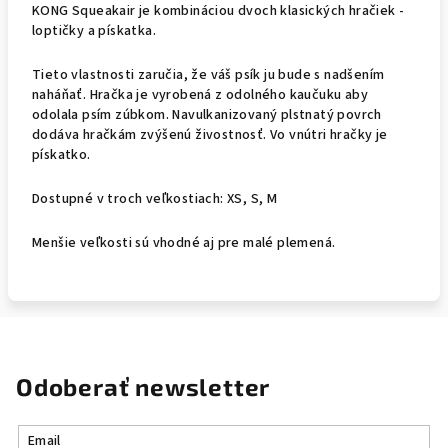
KONG Squeakair je kombináciou dvoch klasických hračiek -
loptičky a pískatka.
Tieto vlastnosti zaručia, že váš psík ju bude s nadšením
naháňať. Hračka je vyrobená z odolného kaučuku aby
odolala psím zúbkom. Navulkanizovaný plstnatý povrch
dodáva hračkám zvýšenú živostnosť. Vo vnútri hračky je
pískatko.
Dostupné v troch veľkostiach: XS, S, M
Menšie veľkosti sú vhodné aj pre malé plemená.
Odoberať newsletter
Email