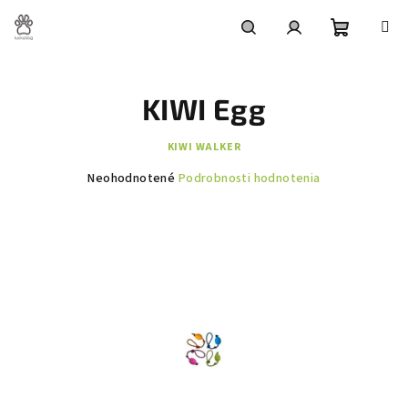
Prejsť
na
obsah
Nákupn
Hľadať
Prihlásenie
KIWI Egg
košík
KIWI WALKER
Priemerné
Neohodnotené
Podrobnosti hodnotenia
hodnotenie
produktu
je
0,0
z
5
hviezdičiek.