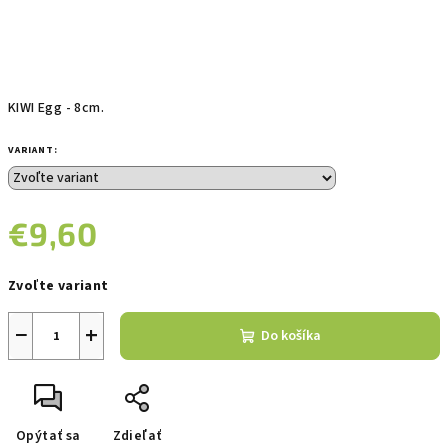
KIWI Egg - 8cm.
VARIANT:
€9,60
Jednotková
Zvoľte variant
cena:
−
+
Do košíka
Opýtať sa
Zdieľať