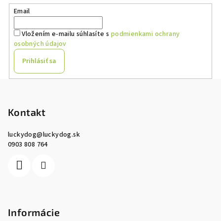
Email
Vložením e-mailu súhlasíte s
podmienkami ochrany
osobných údajov
Prihlásiť sa
Z
á
p
Kontakt
ä
luckydog
@
luckydog.sk
t
0903 808 764
i
e
Informácie