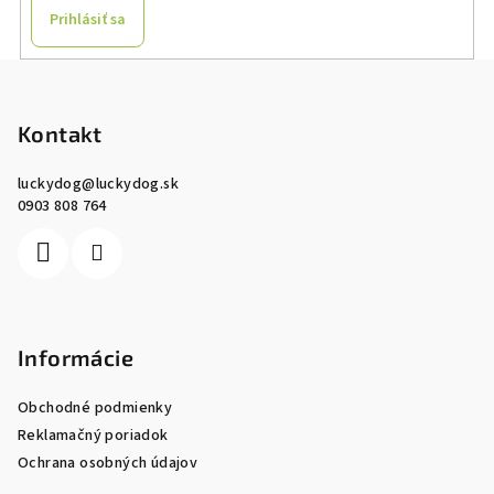
Prihlásiť sa
Z
á
p
Kontakt
ä
luckydog
@
luckydog.sk
t
0903 808 764
i
e
Informácie
Obchodné podmienky
Reklamačný poriadok
Ochrana osobných údajov