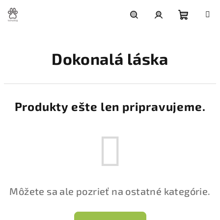
Prejsť
na
obsah
Nákupn
Hľadať
Prihlásenie
Dokonalá láska
košík
Produkty ešte len pripravujeme.
Môžete sa ale pozrieť na ostatné kategórie.