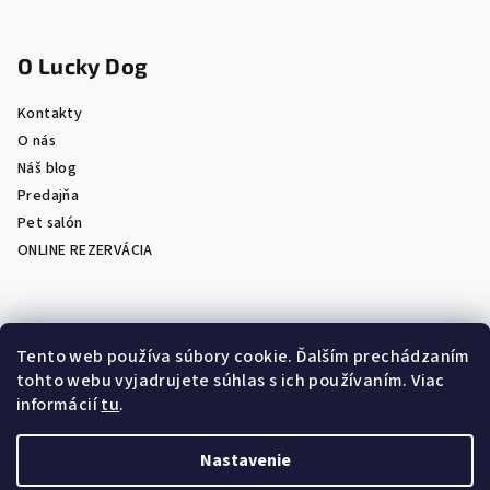
O Lucky Dog
Kontakty
O nás
Náš blog
Predajňa
Pet salón
ONLINE REZERVÁCIA
Prijímame online platby
Tento web používa súbory cookie. Ďalším prechádzaním
tohto webu vyjadrujete súhlas s ich používaním. Viac
informácií
tu
.
Nastavenie