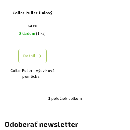
p
u
r
Collar Puller fialový
k
o
t
€8
d
od
o
Skladom
(1 ks)
u
v
k
t
Detail
o
v
Collar Puller - výcviková
pomôcka.
1
položiek celkom
O
v
l
á
Odoberať newsletter
d