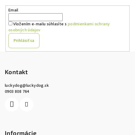
a
Email
c
i
Vložením e-mailu súhlasíte s
podmienkami ochrany
e
osobných údajov
p
r
Prihlásiť sa
v
k
Z
y
á
v
p
Kontakt
ý
ä
p
luckydog
@
luckydog.sk
i
t
0903 808 764
s
i
u
e
Informácie