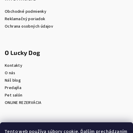
Obchodné podmienky
Reklamačný poriadok
Ochrana osobných údajov
O Lucky Dog
Kontakty
O nás
Náš blog
Predajňa
Pet salón
ONLINE REZERVÁCIA
Prijímame online platby
Tento web používa súbory cookie. Ďalším prechádzaním