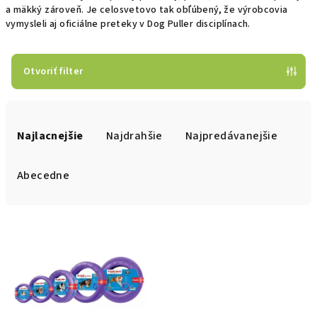
a mäkký zároveň. Je celosvetovo tak obľúbený, že výrobcovia
vymysleli aj oficiálne preteky v Dog Puller disciplínach.
Otvoriť filter
R
a
Najlacnejšie
Najdrahšie
Najpredávanejšie
d
e
Abecedne
n
i
V
e
ý
p
p
r
i
o
s
d