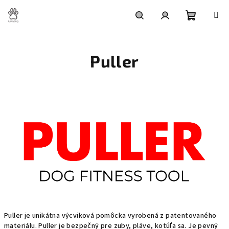
Prejsť
na
obsah
Nákupn
Hľadať
Prihlásenie
Puller
košík
Puller je unikátna výcviková pomôcka vyrobená z patentovaného
materiálu. Puller je bezpečný pre zuby, pláve, kotúľa sa. Je pevný