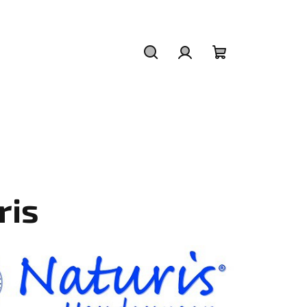
Hľadať
Prihlásenie
Nákupný
košík
ris