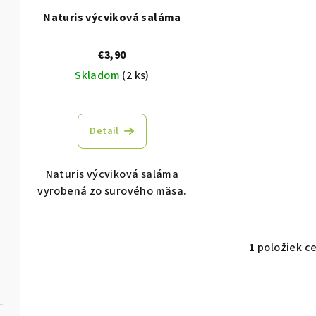
p
r
Naturis výcviková saláma
r
o
€3,90
o
d
Skladom
(2 ks)
d
u
u
k
Detail
k
t
t
Naturis výcviková saláma
o
vyrobená zo surového mäsa.
o
v
v
1
položiek c
O
v
l
á