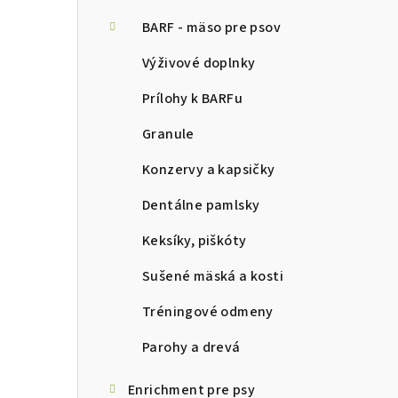
ý
p
BARF - mäso pre psov
a
Výživové doplnky
n
Prílohy k BARFu
e
Granule
l
Konzervy a kapsičky
Dentálne pamlsky
Keksíky, piškóty
Sušené mäská a kosti
Tréningové odmeny
Parohy a drevá
Enrichment pre psy