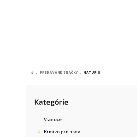
Prejsť
na
obsah
/
PREDÁVANÉ ZNAČKY
/
NATURIS
DOMOV
B
o
Kategórie
Preskočiť
kategórie
č
Vianoce
n
Krmivo pre psov