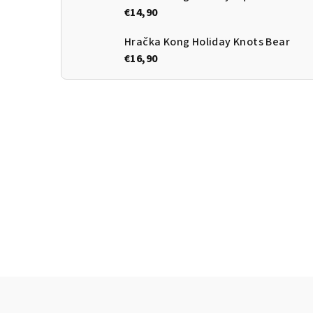
€14,90
Hračka Kong Holiday Knots Bear
€16,90
Z