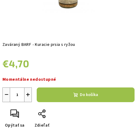
Zaváraný BARF - Kuracie prsia s ryžou
€4,70
Jednotková
Momentálne nedostupné
cena:
−
+
Do košíka
Opýtať sa
Zdieľať