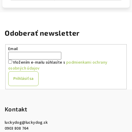
Odoberať newsletter
Email
Vložením e-mailu súhlasíte s
podmienkami ochrany
osobných údajov
Prihlásiť sa
Z
á
p
Kontakt
ä
luckydog
@
luckydog.sk
t
0903 808 764