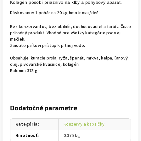
Kolagén pôsobí priaznivo na kĺby a pohybový aparát.
Dávkovanie: 1 pohár na 20 kg hmotnosti/deň
Bez konzervantov, bez obilnín, dochucovadiel a farbív. Čisto
prírodný produkt. Vhodné pre všetky kategórie psov aj
mačiek.
Zaistite psíkovi prístup k pitnej vode.
Obsahuje:
kuracie prsia, ryža, špenát, mrkva, kelpa, ľanový
olej, pivovarské kvasnice, kolagén
Balenie: 375 g
Dodatočné parametre
Kategória
:
Konzervy a kapsičky
Hmotnosť
:
0.375 kg