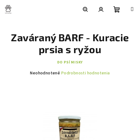
Prejsť
na
obsah
Nákupn
Hľadať
Prihlásenie
Zaváraný BARF - Kuracie
košík
prsia s ryžou
DO PSÍ MISKY
Priemerné
Neohodnotené
Podrobnosti hodnotenia
hodnotenie
produktu
je
0,0
z
5
hviezdičiek.