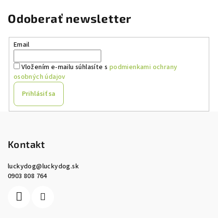
Odoberať newsletter
Email
Vložením e-mailu súhlasíte s
podmienkami ochrany
osobných údajov
Prihlásiť sa
Z
á
p
Kontakt
ä
luckydog
@
luckydog.sk
t
0903 808 764
i
e