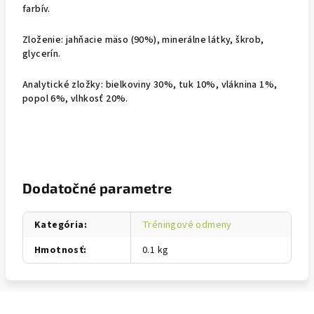
farbív.
Zloženie: jahňacie mäso (90%), minerálne látky, škrob,
glycerín.
Analytické zložky: bielkoviny 30%, tuk 10%, vláknina 1%,
popol 6%, vlhkosť 20%.
Dodatočné parametre
Kategória
:
Tréningové odmeny
Hmotnosť
:
0.1 kg