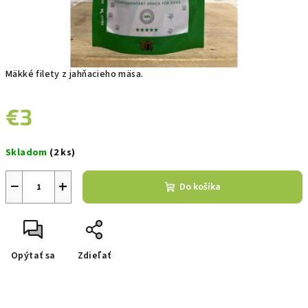
Mäkké filety z jahňacieho mäsa.
€3
Jednotková
Skladom
(2 ks)
cena:
−
+
Do košíka
Opýtať sa
Zdieľať