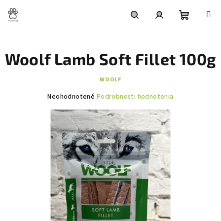
Prejsť
na
obsah
Nákupn
Hľadať
Prihlásenie
Woolf Lamb Soft Fillet 100g
košík
WOOLF
Priemerné
Neohodnotené
Podrobnosti hodnotenia
hodnotenie
produktu
je
0,0
z
5
hviezdičiek.