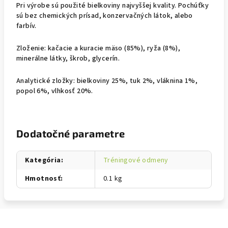
Pri výrobe sú použité bielkoviny najvyššej kvality. Pochúťky
sú bez chemických prísad, konzervačných látok, alebo
farbív.
Zloženie: kačacie a kuracie mäso (85%), ryža (8%),
minerálne látky, škrob, glycerín.
Analytické zložky: bielkoviny 25%, tuk 2%, vláknina 1%,
popol 6%, vlhkosť 20%.
Dodatočné parametre
Kategória
:
Tréningové odmeny
Hmotnosť
:
0.1 kg