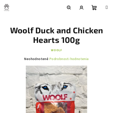
Prejsť
na
obsah
Nákupn
Hľadať
Prihlásenie
Woolf Duck and Chicken
košík
Hearts 100g
WOOLF
Priemerné
Neohodnotené
Podrobnosti hodnotenia
hodnotenie
produktu
je
0,0
z
5
hviezdičiek.