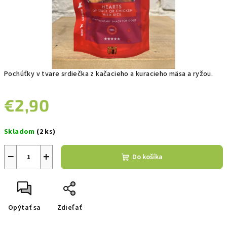
Pochúťky v tvare srdiečka z kačacieho a kuracieho mäsa a ryžou.
€2,90
Jednotková
Skladom
(2 ks)
cena:
−
+
Do košíka
Opýtať sa
Zdieľať