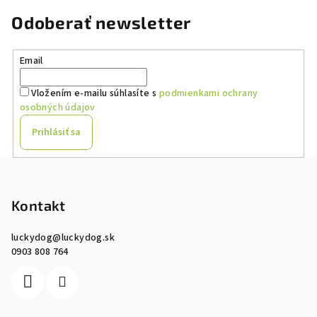
Odoberať newsletter
Email
Vložením e-mailu súhlasíte s
podmienkami ochrany
osobných údajov
Prihlásiť sa
Z
á
p
Kontakt
ä
luckydog
@
luckydog.sk
t
0903 808 764
i
e