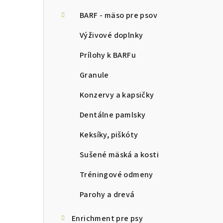
ý
p
BARF - mäso pre psov
a
Výživové doplnky
n
Prílohy k BARFu
e
Granule
l
Konzervy a kapsičky
Dentálne pamlsky
Keksíky, piškóty
Sušené mäská a kosti
Tréningové odmeny
Parohy a drevá
Enrichment pre psy