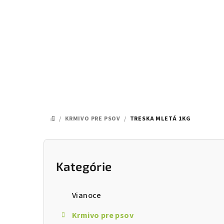
Prejsť
na
obsah
/
KRMIVO PRE PSOV
/
TRESKA MLETÁ 1KG
DOMOV
B
o
Kategórie
Preskočiť
kategórie
č
Vianoce
n
Krmivo pre psov