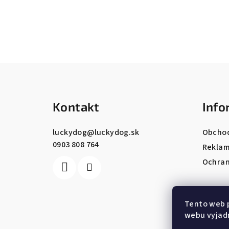
Z
á
Kontakt
Info
p
ä
luckydog
@
luckydog.sk
Obcho
0903 808 764
t
Reklam
Ochran
i
e
Tento web 
webu vyjadr