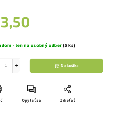
3,50
zdičiek.
notková
a:
adom - len na osobný odber
(5 ks)
+
Do košíka
ač
Opýtať sa
Zdieľať