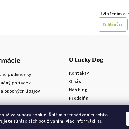
Vložením e-m
Prihlásiť sa
rmácie
O Lucky Dog
Kontakty
dné podmienky
O nás
ačný poriadok
Náš blog
a osobných údajov
Predajňa
Pet salón
ONLINE REZERVÁCIA
používa súbory cookie. Ďalším prechádzaním tohto
ujete súhlas s ich používaním. Viac informácií
tu
.