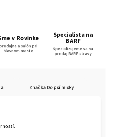
Špecialista na
Sme v Rovinke
BARF
predajna a salón pri
špecializujeme sa na
hlavnom meste
predaj BARF stravy
ia
Značka
Do psí misky
rností.