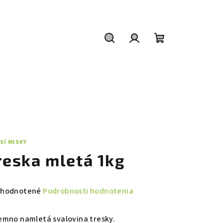
Hľadať
Prihlásenie
Nákupný
košík
SÍ MISKY
reska mletá 1kg
emerné
hodnotené
Podrobnosti hodnotenia
notenie
duktu
emno namletá svalovina tresky.