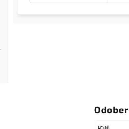
r Donut
Odober
Email