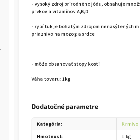
- vysoký zdroj prírodného jódu, obsahuje množ
prvkov a vitamínov A,B,D
- rybí tuk je bohatým zdrojom nenasýtených ma
priaznivo na mozog a srdce
 GF 2,5kg
- môže obsahovať stopy kostí
Váha tovaru: 1kg
Dodatočné parametre
Kategória
:
Krmivo 
Hmotnosť
:
1 kg