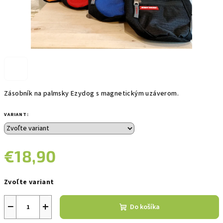
Zásobník na palmsky Ezydog s magnetickým uzáverom.
VARIANT:
€18,90
Jednotková
Zvoľte variant
cena:
−
+
Do košíka