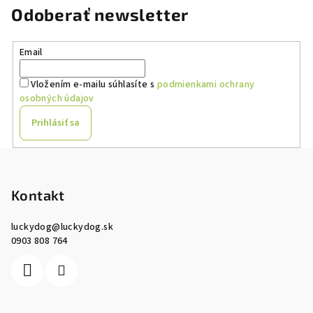
Odoberať newsletter
Email
Vložením e-mailu súhlasíte s
podmienkami ochrany
osobných údajov
Prihlásiť sa
Z
á
p
Kontakt
ä
luckydog
@
luckydog.sk
t
0903 808 764
i
e