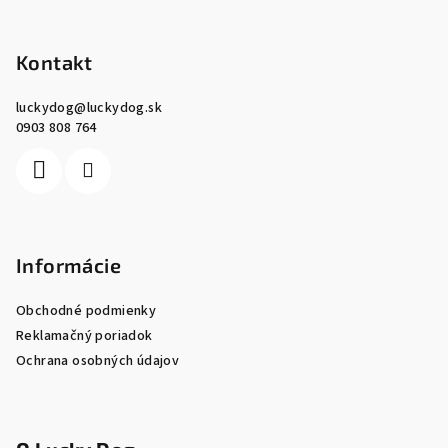
Z
á
p
Kontakt
ä
luckydog
@
luckydog.sk
t
0903 808 764
i
e
Informácie
Obchodné podmienky
Reklamačný poriadok
Ochrana osobných údajov