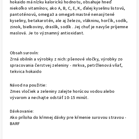
hokaido má nízku kalorickú hodnotu, obsahuje hneď
niekoľko vitamínov, ako A, B, C, E, K, ďalej kyselinu listovú,
pantoténovú, omega3 a omega6 mastné nenasýtené
kyseliny, betakarotén, ale aj železo, vlákninu, horčík, sodík,
zinok, bielkoviny, draslík, sodík . Jej chuť je navyše príjemne
maslová. Je to významný antioxidant.
Obsah surovín:
Zrná obilnín a výrobky z nich: pšenové vločky, výrobky zo
spracovania čerstvej zeleniny - mrkva, petržlenová vňať,
tekvica hokaido
Návod na použitie:
Zmes vločiek a zeleniny zalejte horúcou vodou alebo
vývarom a nechajte odstáť 10-15 minút.
Dávkovanie:
Ako príloha do kŕmnej dávky pre kŕmenie surovou stravou -
BARF