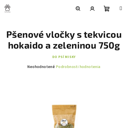
Prejsť
na
obsah
Nákupn
Hľadať
Prihlásenie
Pšenové vločky s tekvicou
košík
hokaido a zeleninou 750g
DO PSÍ MISKY
Priemerné
Neohodnotené
Podrobnosti hodnotenia
hodnotenie
produktu
je
0,0
z
5
hviezdičiek.