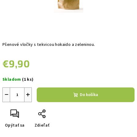
Pšenové vločky s tekvicou hokaido a zeleninou.
€9,90
Jednotková
Skladom
(1 ks)
cena:
−
+
Do košíka
Opýtať sa
Zdieľať