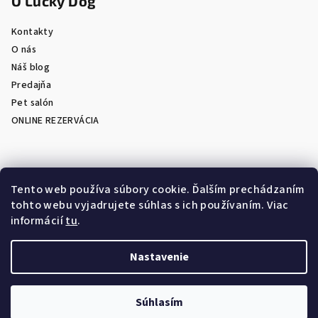
O Lucky Dog
Kontakty
O nás
Náš blog
Predajňa
Pet salón
ONLINE REZERVÁCIA
Prijímame online platby
Tento web používa súbory cookie. Ďalším prechádzaním
tohto webu vyjadrujete súhlas s ich používaním. Viac
informácií
tu
.
Nastavenie
Copyright 2026
LuckyDog.sk - eShop s chovateľskými
potrebami
. Všetky práva vyhradené.
Súhlasím