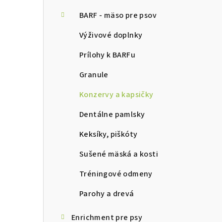
ý
p
BARF - mäso pre psov
a
Výživové doplnky
n
Prílohy k BARFu
e
Granule
l
Konzervy a kapsičky
Dentálne pamlsky
Keksíky, piškóty
Sušené mäská a kosti
Tréningové odmeny
Parohy a drevá
Enrichment pre psy