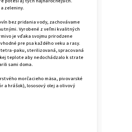
ré poteší aj tých najnáročnejších.
a zeleniny.
ovín bez pridania vody, zachovávame
hutnými. Vyrobené z veľmi kvalitných
Krmivo je vďaka svojmu prirodzene
 vhodné pre psa každého veku a rasy.
tetra-paku, sterilizovaná, spracovaná
kej teplote aby nedochádzalo k strate
arili sami doma.
rstvého morčacieho mäsa, pivovarské
r a hrášok), lososový olej a olivový