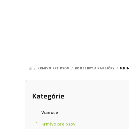
Prejsť
na
obsah
/
KRMIVO PRE PSOV
/
KONZERVY A KAPSIČKY
/
MHIM
DOMOV
B
o
Kategórie
Preskočiť
kategórie
č
Vianoce
n
Krmivo pre psov