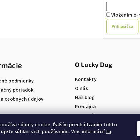
Vložením e-m
Prihlásiť sa
rmácie
O Lucky Dog
Kontakty
dné podmienky
O nás
ačný poriadok
Náš blog
a osobných údajov
Predajňa
Pet salón
ONLINE REZERVÁCIA
používa súbory cookie. Ďalším prechádzaním tohto
ujete súhlas s ich používaním. Viac informácií
tu
.