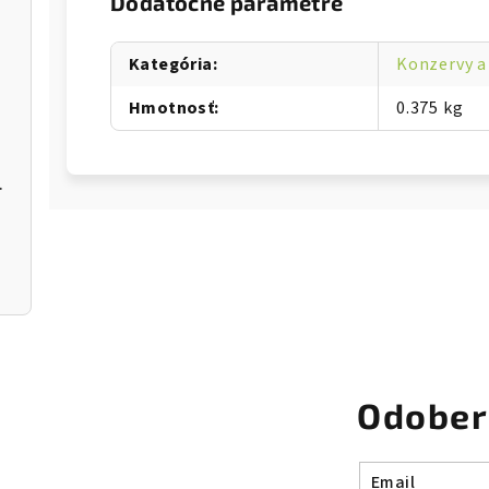
Dodatočné parametre
Kategória
:
Konzervy a
Hmotnosť
:
0.375 kg
r Donut
Odober
Email