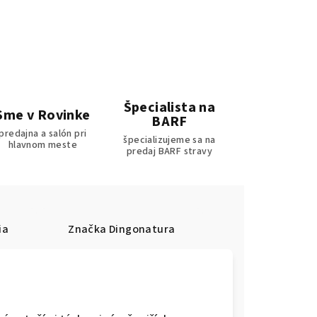
Špecialista na
Sme v Rovinke
BARF
predajna a salón pri
špecializujeme sa na
hlavnom meste
predaj BARF stravy
ia
Značka
Dingonatura