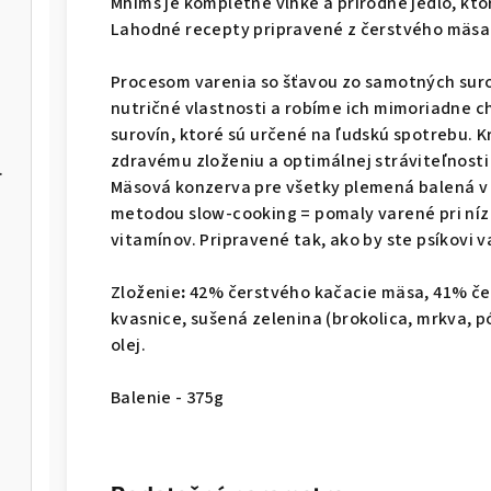
Mhims je kompletné vlhké a prírodné jedlo, kto
Lahodné recepty pripravené z čerstvého mäsa 
Procesom varenia so šťavou zo samotných sur
nutričné vlastnosti a robíme ich mimoriadne c
surovín, ktoré sú určené na ľudskú spotrebu. 
zdravému zloženiu a optimálnej stráviteľnosti
 GF 2,5kg
Mäsová konzerva pre všetky plemená balená v 
metodou slow-cooking = pomaly varené pri níz
vitamínov. Pripravené tak, ako by ste psíkovi v
Zloženie
:
42% čerstvého kačacie mäsa, 41% če
kvasnice, sušená zelenina (brokolica, mrkva, pó
olej
.
Balenie - 375g