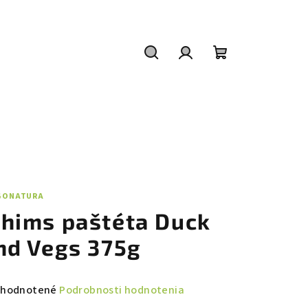
Hľadať
Prihlásenie
Nákupný
košík
GONATURA
hims paštéta Duck
nd Vegs 375g
emerné
hodnotené
Podrobnosti hodnotenia
notenie