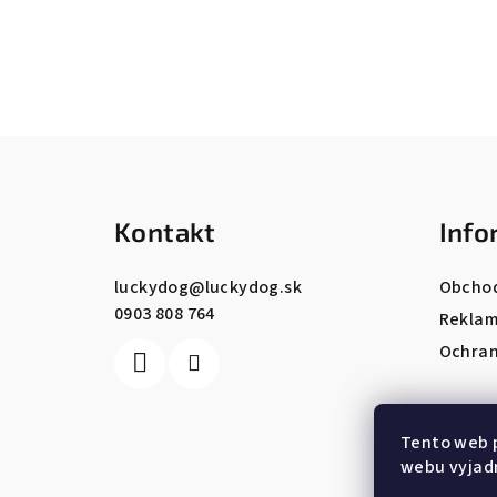
Z
á
Kontakt
Info
p
ä
luckydog
@
luckydog.sk
Obcho
0903 808 764
t
Reklam
Ochran
i
e
Tento web 
webu vyjadr