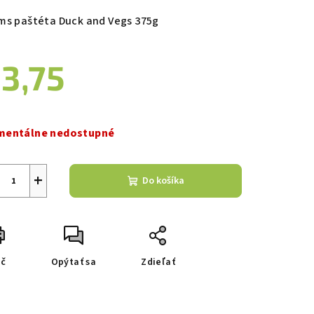
duktu
ms paštéta Duck and Vegs 375g
3,75
zdičiek.
notková
a:
entálne nedostupné
+
Do košíka
ač
Opýtať sa
Zdieľať