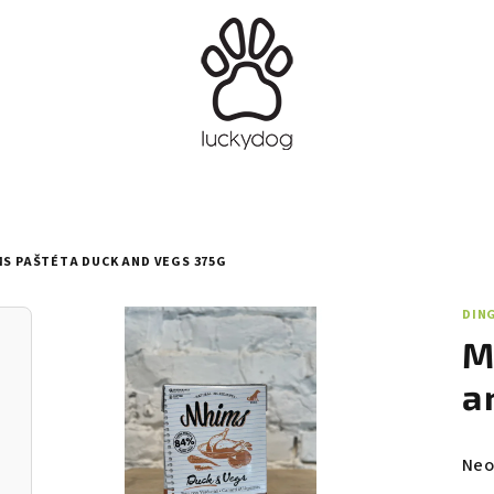
S PAŠTÉTA DUCK AND VEGS 375G
DIN
M
a
Pri
Neo
hod