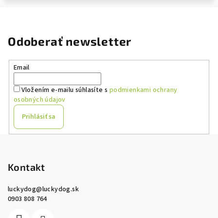
Odoberať newsletter
Email
Vložením e-mailu súhlasíte s
podmienkami ochrany
osobných údajov
Prihlásiť sa
Z
á
p
Kontakt
ä
luckydog
@
luckydog.sk
t
0903 808 764
i