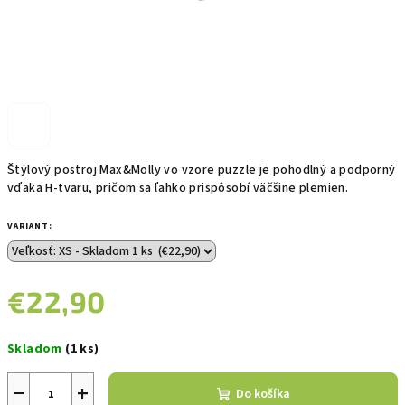
Štýlový postroj Max&Molly vo vzore puzzle je pohodlný a podporný
vďaka H-tvaru, pričom sa ľahko prispôsobí väčšine plemien.
VARIANT:
€22,90
Jednotková
Skladom
(1 ks)
cena:
−
+
Do košíka