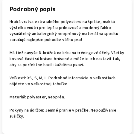
Podrobný popis
Hrubá vrstva extra silného polyesteru na špičke, mäkká
výstelka vnútri pre lepšiu priľnavosť a moderný ľahko
vysušitelný antialergický neoprénový materiál na spodku
zaručujú najlepšie pohodlie vášho psa!
Má tiež navyše D-krúžok na krku na tréningové účely. Všetky
kovové časti sú krásne brúsené a môžete ich nastaviť tak,
aby sa perfektne hodili každému psovi.
Veľkosti: XS, S, M, L. Podrobné informácie o veľkostiach
nájdete vo veľkostnej tabuľke.
Materiál: polyester, neoprén.
Pokyny na údržbu: Jemné pranie v práčke. Nepoužívanie
sušičky.