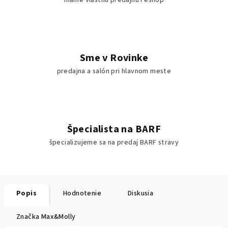
máme vlastnú predajňu i eshop
Sme v Rovinke
predajna a salón pri hlavnom meste
Špecialista na BARF
špecializujeme sa na predaj BARF stravy
Popis
Hodnotenie
Diskusia
Značka
Max&Molly