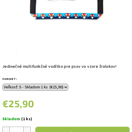
Jedinečné multifunkčné vodítko pre psov vo vzore žralokov!
VARIANT:
€25,90
Jednotková
Skladom
(1 ks)
cena: