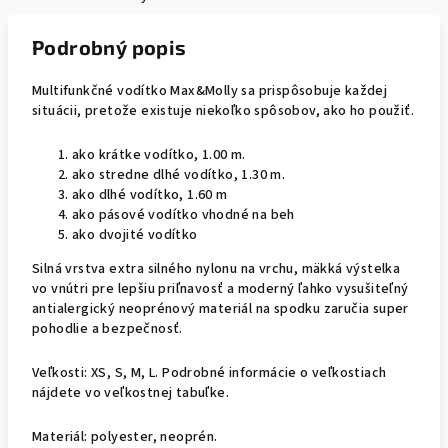
Podrobný popis
Multifunkčné vodítko Max&Molly sa prispôsobuje každej
situácii, pretože existuje niekoľko spôsobov, ako ho použiť.
ako krátke vodítko, 1.00 m.
ako stredne dlhé vodítko, 1.30 m.
ako dlhé vodítko, 1.60 m
ako pásové vodítko vhodné na beh
ako dvojité vodítko
Silná vrstva extra silného nylonu na vrchu, mäkká výstelka
vo vnútri pre lepšiu priľnavosť a moderný ľahko vysušiteľný
antialergický neoprénový materiál na spodku zaručia super
pohodlie a bezpečnosť.
Veľkosti: XS, S, M, L. Podrobné informácie o veľkostiach
nájdete vo veľkostnej tabuľke.
Materiál: polyester, neoprén.