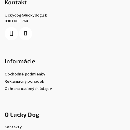
p
Kontakt
ä
luckydog
@
luckydog.sk
t
0903 808 764
i
e
Informácie
Obchodné podmienky
Reklamačný poriadok
Ochrana osobných údajov
O Lucky Dog
Kontakty