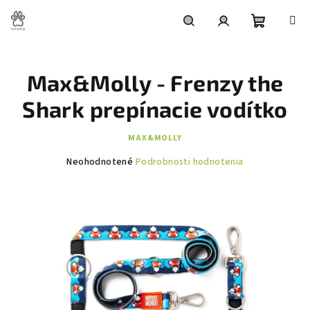
Prejsť
na
obsah
Nákupn
Hľadať
Prihlásenie
Max&Molly - Frenzy the
košík
Shark prepínacie vodítko
MAX&MOLLY
Priemerné
Neohodnotené
Podrobnosti hodnotenia
hodnotenie
produktu
je
0,0
z
5
hviezdičiek.