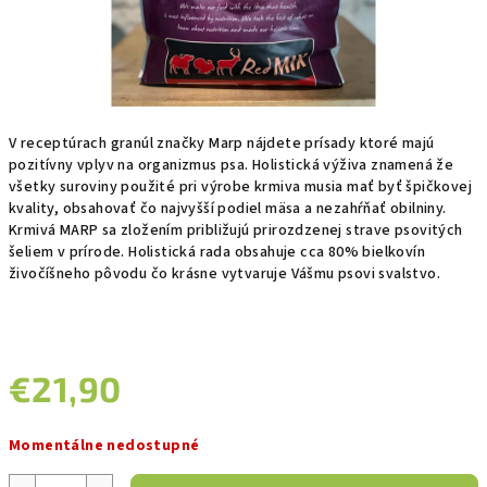
V receptúrach granúl značky Marp nájdete prísady ktoré majú
pozitívny vplyv na organizmus psa. Holistická výživa znamená že
všetky suroviny použité pri výrobe krmiva musia mať byť špičkovej
kvality, obsahovať čo najvyšší podiel mäsa a nezahŕňať obilniny.
Krmivá MARP sa zložením približujú prirozdzenej strave psovitých
šeliem v prírode. Holistická rada obsahuje cca 80% bielkovín
živočíšneho pôvodu čo krásne vytvaruje Vášmu psovi svalstvo.
€21,90
Jednotková
Momentálne nedostupné
cena: