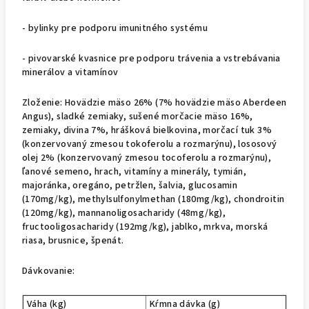
- bylinky pre podporu imunitného systému
- pivovarské kvasnice pre podporu trávenia a vstrebávania
minerálov a vitamínov
Zloženie: Hovädzie mäso 26% (7% hovädzie mäso Aberdeen
Angus), sladké zemiaky, sušené morčacie mäso 16%,
zemiaky, divina 7%, hrášková bielkovina, morčací tuk 3%
(konzervovaný zmesou tokoferolu a rozmarýnu), lososový
olej 2% (konzervovaný zmesou tocoferolu a rozmarýnu),
ľanové semeno, hrach, vitamíny a minerály, tymián,
majoránka, oregáno, petržlen, šalvia, glucosamin
(170mg/kg), methylsulfonylmethan (180mg/kg), chondroitin
(120mg/kg), mannanoligosacharidy (48mg/kg),
fructooligosacharidy (192mg/kg), jablko, mrkva, morská
riasa, brusnice, špenát.
Dávkovanie:
Váha (kg)
Kŕmna dávka (g)