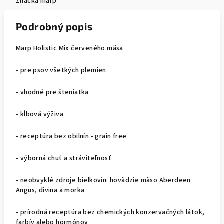
Značka
marp
Podrobný popis
Marp Holistic Mix červeného mäsa
- pre psov všetkých plemien
- vhodné pre šteniatka
- kĺbová výživa
- receptúra bez obilnín - grain free
- výborná chuť a stráviteľnosť
- neobvyklé zdroje bielkovín: hovädzie mäso Aberdeen
Angus, divina a morka
- prírodná receptúra bez chemických konzervačných látok,
farbív alebo hormónov