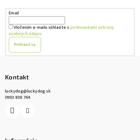
Email
Vložením e-mailu súhlasíte s
podmienkami ochrany
osobných údajov
Prihlásiť sa
Z
á
p
Kontakt
ä
luckydog
@
luckydog.sk
t
0903 808 764
i
e