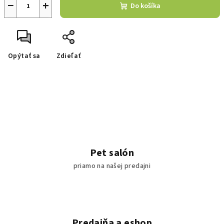
−
+
Do košíka
Opýtať sa
Zdieľať
Pet salón
priamo na našej predajni
Predajňa a eshop