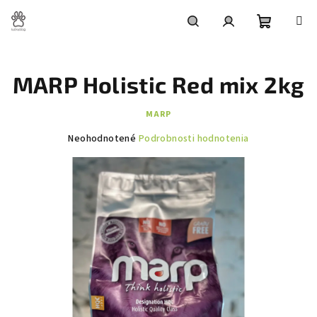
Prejsť
na
obsah
Nákupn
Hľadať
Prihlásenie
MARP Holistic Red mix 2kg
košík
MARP
Priemerné
Neohodnotené
Podrobnosti hodnotenia
hodnotenie
produktu
je
0,0
z
5
hviezdičiek.