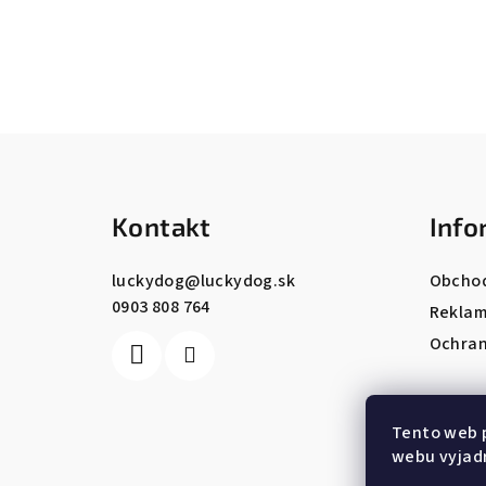
Z
á
Kontakt
Info
p
ä
luckydog
@
luckydog.sk
Obcho
0903 808 764
t
Reklam
Ochran
i
e
Tento web 
webu vyjadr