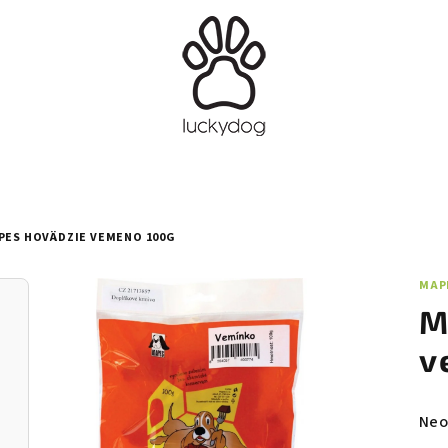
PES HOVÄDZIE VEMENO 100G
MAP
M
v
Pri
Neo
hod