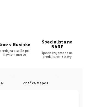
Špecialista na
Sme v Rovinke
BARF
predajna a salón pri
špecializujeme sa na
hlavnom meste
predaj BARF stravy
ia
Značka
Mapes