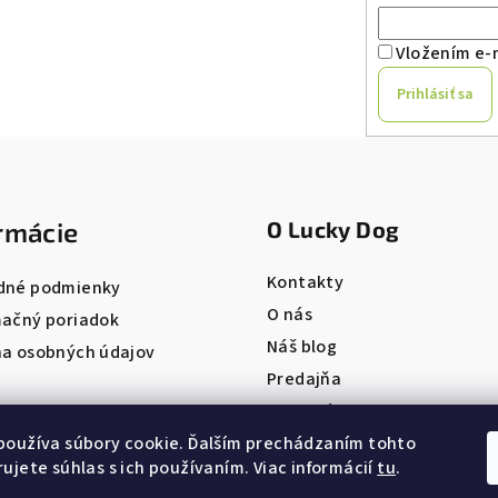
Vložením e-m
Prihlásiť sa
rmácie
O Lucky Dog
Kontakty
dné podmienky
O nás
ačný poriadok
Náš blog
a osobných údajov
Predajňa
Pet salón
ONLINE REZERVÁCIA
používa súbory cookie. Ďalším prechádzaním tohto
ujete súhlas s ich používaním. Viac informácií
tu
.