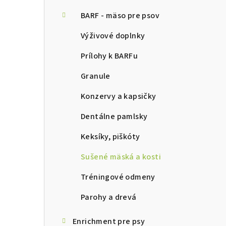
ý
p
BARF - mäso pre psov
a
Výživové doplnky
n
Prílohy k BARFu
e
Granule
l
Konzervy a kapsičky
Dentálne pamlsky
Keksíky, piškóty
Sušené mäská a kosti
Tréningové odmeny
Parohy a drevá
Enrichment pre psy