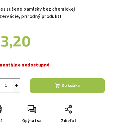
duktu
es sušené pamlsky bez chemickej
zervácie, prírodný produkt!
3,20
zdičiek.
notková
a:
entálne nedostupné
+
Do košíka
ač
Opýtať sa
Zdieľať