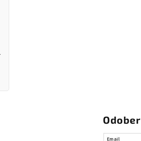
r Donut
Odober
Email