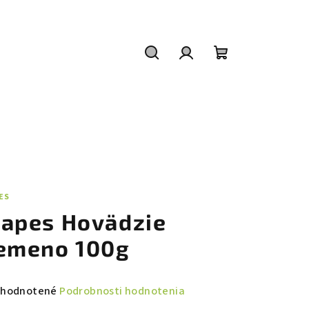
Hľadať
Prihlásenie
Nákupný
košík
ES
apes Hovädzie
emeno 100g
emerné
hodnotené
Podrobnosti hodnotenia
notenie