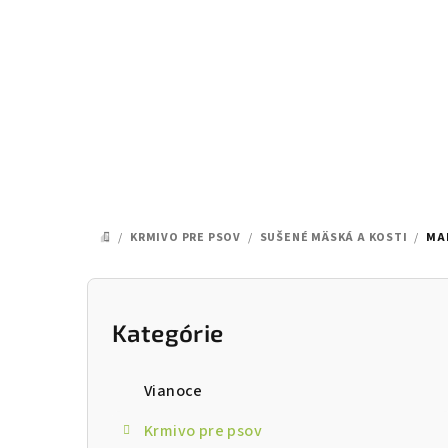
Prejsť
na
obsah
/
KRMIVO PRE PSOV
/
SUŠENÉ MÄSKÁ A KOSTI
/
MA
DOMOV
B
o
Kategórie
Preskočiť
kategórie
č
Vianoce
n
Krmivo pre psov