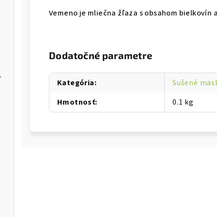
Vemeno je mliečna žľaza s obsahom bielkovín a
Dodatočné parametre
 GF 2,5kg
Kategória
:
Sušené mäsk
Hmotnosť
:
0.1 kg