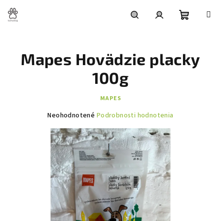
Prejsť
na
obsah
Nákupn
Hľadať
Prihlásenie
Mapes Hovädzie placky
košík
100g
MAPES
Priemerné
Neohodnotené
Podrobnosti hodnotenia
hodnotenie
produktu
je
0,0
z
5
hviezdičiek.