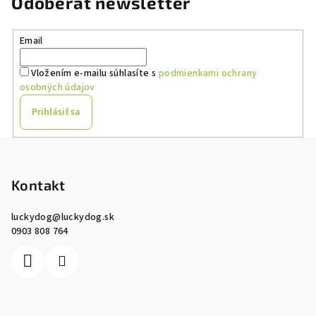
Odoberať newsletter
Email
Vložením e-mailu súhlasíte s
podmienkami ochrany
osobných údajov
Prihlásiť sa
Z
á
p
Kontakt
ä
luckydog
@
luckydog.sk
t
0903 808 764
i
e