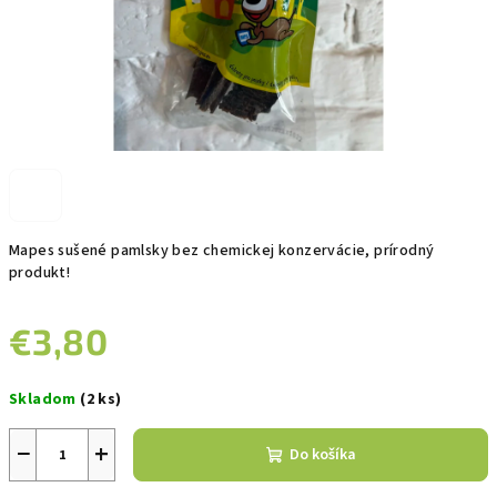
Mapes sušené pamlsky bez chemickej konzervácie, prírodný
produkt!
€3,80
Jednotková
Skladom
(2 ks)
cena:
−
+
Do košíka