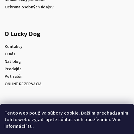
Ochrana osobných údajov
O Lucky Dog
Kontakty
O nás
Náš blog
Predajňa
Pet salón
ONLINE REZERVÁCIA
Prijímame online platby
Tento web používa súbory cookie. Ďalším prechádzaním
tohto webu vyjadrujete súhlas s ich používaním. Viac
informácií
tu
.