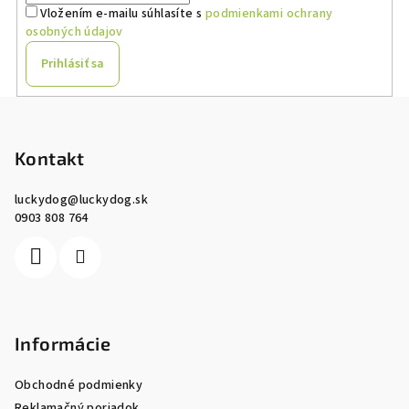
Vložením e-mailu súhlasíte s
podmienkami ochrany
osobných údajov
Prihlásiť sa
Z
á
p
Kontakt
ä
luckydog
@
luckydog.sk
t
0903 808 764
i
e
Informácie
Obchodné podmienky
Reklamačný poriadok