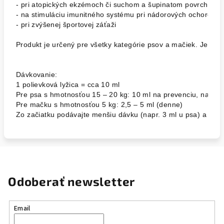
- pri atopických ekzémoch či suchom a šupinatom povrchu kož
- na stimuláciu imunitného systému pri nádorových ochoreniac
- pri zvýšenej športovej záťaži

Produkt je určený pre všetky kategórie psov a mačiek. Je bezp
Dávkovanie:

1 polievková lyžica = cca 10 ml

Pre psa s hmotnosťou 15 – 20 kg: 10 ml na prevenciu, na zlep
Pre mačku s hmotnosťou 5 kg: 2,5 – 5 ml (denne)

Zo začiatku podávajte menšiu dávku (napr. 3 ml u psa) a post
Odoberať newsletter
Email