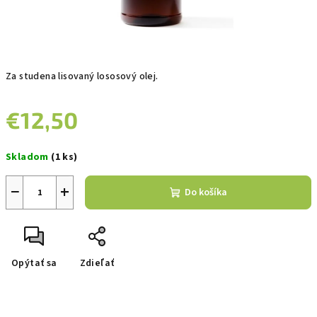
Za studena lisovaný lososový olej.
€12,50
Jednotková
Skladom
(1 ks)
cena:
−
+
Do košíka
Opýtať sa
Zdieľať