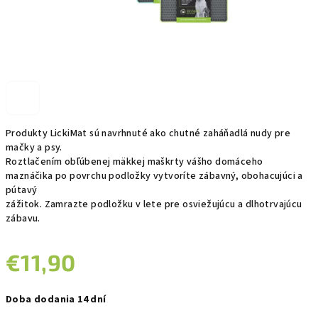
Produkty LickiMat sú navrhnuté ako chutné zaháňadlá nudy pre
mačky a psy.
Roztlačením obľúbenej mäkkej maškrty vášho domáceho
maznáčika po povrchu podložky vytvoríte zábavný, obohacujúci a
pútavý
zážitok. Zamrazte podložku v lete pre osviežujúcu a dlhotrvajúcu
zábavu.
€11,90
Jednotková
Doba dodania 14 dní
cena: