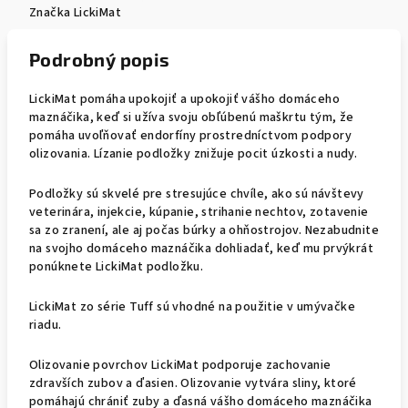
Značka
LickiMat
Podrobný popis
LickiMat pomáha upokojiť a upokojiť vášho domáceho
maznáčika, keď si užíva svoju obľúbenú maškrtu tým, že
pomáha uvoľňovať endorfíny prostredníctvom podpory
olizovania. Lízanie podložky znižuje pocit úzkosti a nudy.
Podložky sú skvelé pre stresujúce chvíle, ako sú návštevy
veterinára, injekcie, kúpanie, strihanie nechtov, zotavenie
sa zo zranení, ale aj počas búrky a ohňostrojov. Nezabudnite
na svojho domáceho maznáčika dohliadať, keď mu prvýkrát
ponúknete LickiMat podložku.
LickiMat zo série Tuff sú vhodné na použitie v umývačke
riadu.
Olizovanie povrchov LickiMat podporuje zachovanie
zdravších zubov a ďasien. Olizovanie vytvára sliny, ktoré
pomáhajú chrániť zuby a ďasná vášho domáceho maznáčika