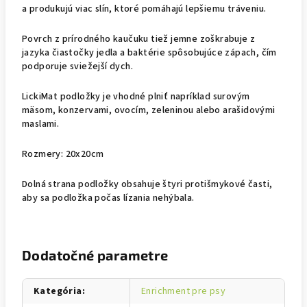
a produkujú viac slín, ktoré pomáhajú lepšiemu tráveniu.
Povrch z prírodného kaučuku tiež jemne zoškrabuje z
jazyka čiastočky jedla a baktérie spôsobujúce zápach, čím
podporuje sviežejší dych.
LickiMat podložky je vhodné plniť napríklad surovým
mäsom, konzervami, ovocím, zeleninou alebo arašidovými
maslami.
Rozmery: 20x20cm
Dolná strana podložky obsahuje štyri protišmykové časti,
aby sa podložka počas lízania nehýbala.
Dodatočné parametre
Kategória
:
Enrichment pre psy