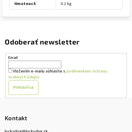
Hmotnosť
:
0.2 kg
Odoberať newsletter
Email
Vložením e-mailu súhlasíte s
podmienkami ochrany
osobných údajov
Prihlásiť sa
Z
á
p
Kontakt
ä
luckydog
@
luckydog.sk