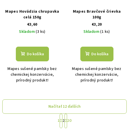
Mapes Hovädzia chrupavka
Mapes Bravčové črievka
celá 150g
100g
€3,60
€3,20
Skladom
(3 ks)
Skladom
(1 ks)
Do košíka
Do košíka
Mapes sušené pamlsky bez
Mapes sušené pamlsky bez
chemickej konzervácie,
chemickej konzervácie,
prírodný produkt!
prírodný produkt!
Načítať 12 ďalších
S
1
2
20
t
O
r