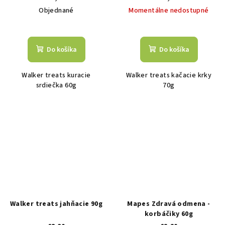
Objednané
Momentálne nedostupné
Do košíka
Do košíka
Walker treats kuracie
Walker treats kačacie krky
srdiečka 60g
70g
Walker treats jahňacie 90g
Mapes Zdravá odmena -
korbáčiky 60g