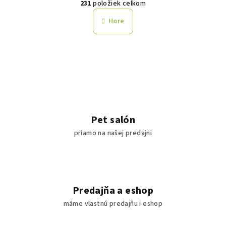
231
položiek celkom
á
v
n
l
Hore
k
á
o
d
v
a
a
n
c
i
i
e
e
p
r
Pet salón
v
priamo na našej predajni
k
y
v
ý
p
Predajňa a eshop
i
máme vlastnú predajňu i eshop
s
u