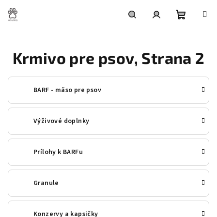
Prejsť
na
obsah
Nákupn
Hľadať
Prihlásenie
Krmivo pre psov
, Strana 2
košík
BARF - mäso pre psov
Výživové doplnky
Prílohy k BARFu
Granule
Konzervy a kapsičky