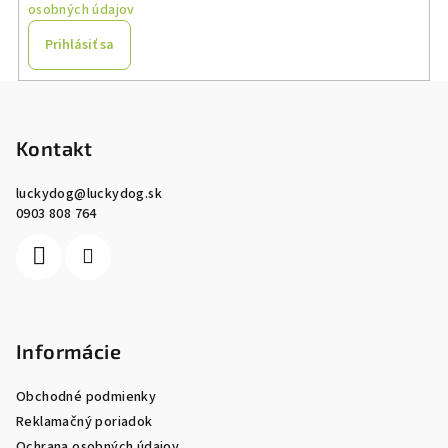
osobných údajov
Prihlásiť sa
Z
á
p
Kontakt
ä
luckydog
@
luckydog.sk
t
0903 808 764
i
e
Informácie
Obchodné podmienky
Reklamačný poriadok
Ochrana osobných údajov