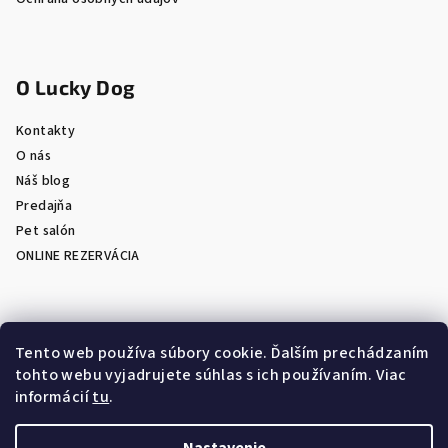
O Lucky Dog
Kontakty
O nás
Náš blog
Predajňa
Pet salón
ONLINE REZERVÁCIA
Prijímame online platby
Tento web používa súbory cookie. Ďalším prechádzaním
tohto webu vyjadrujete súhlas s ich používaním. Viac
informácií
tu
.