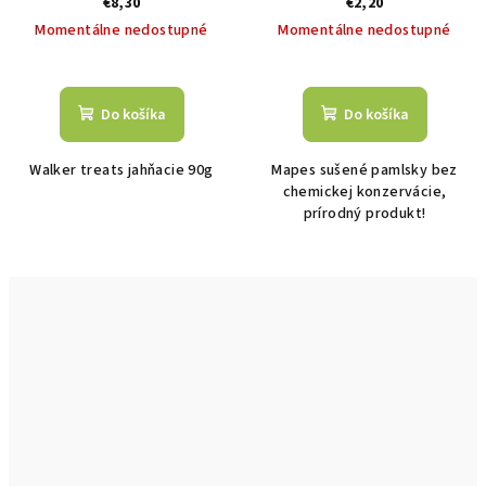
€8,30
€2,20
Momentálne nedostupné
Momentálne nedostupné
Do košíka
Do košíka
Walker treats jahňacie 90g
Mapes sušené pamlsky bez
chemickej konzervácie,
prírodný produkt!