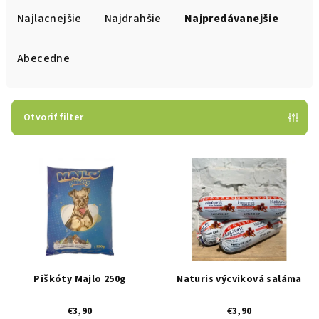
a
Najlacnejšie
Najdrahšie
Najpredávanejšie
d
e
Abecedne
n
i
e
Otvoriť filter
p
V
r
ý
o
p
d
i
u
s
k
p
t
r
o
Piškóty Majlo 250g
Naturis výcviková saláma
o
v
€3,90
€3,90
d