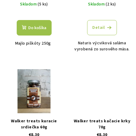
Skladom
(5 ks)
Skladom
(2 ks)
u
k
t
Detail
Do košíka
o
v
Naturis výcviková saláma
Majlo piškóty 250g
vyrobená zo surového mäsa.
Walker treats kuracie
Walker treats kačacie krky
srdiečka 60g
70g
€8,30
€8,30