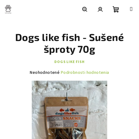
Prejsť
na
obsah
Nákupn
Hľadať
Prihlásenie
Dogs like fish - Sušené
košík
šproty 70g
DOGS LIKE FISH
Priemerné
Neohodnotené
Podrobnosti hodnotenia
hodnotenie
produktu
je
0,0
z
5
hviezdičiek.