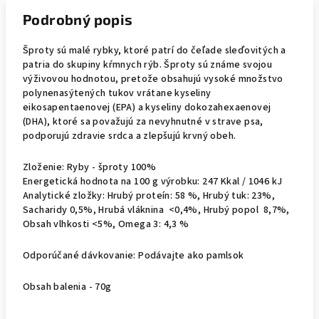
Podrobný popis
Šproty sú malé rybky, ktoré patrí do čeľade sleďovitých a
patria do skupiny kŕmnych rýb. Šproty sú známe svojou
výživovou hodnotou, pretože obsahujú vysoké množstvo
polynenasýtených tukov vrátane kyseliny
eikosapentaenovej (EPA) a kyseliny dokozahexaenovej
(DHA), ktoré sa považujú za nevyhnutné v strave psa,
podporujú zdravie srdca a zlepšujú krvný obeh.
Zloženie: Ryby - šproty 100%
Energetická hodnota na 100 g výrobku: 247 Kkal / 1046 kJ
Analytické zložky: Hrubý proteín: 58 %, Hrubý tuk: 23%,
Sacharidy 0,5%, Hrubá vláknina <0,4%, Hrubý popol 8,7%,
Obsah vlhkosti <5%, Omega 3: 4,3 %
Odporúčané dávkovanie: Podávajte ako pamlsok
Obsah balenia - 70g