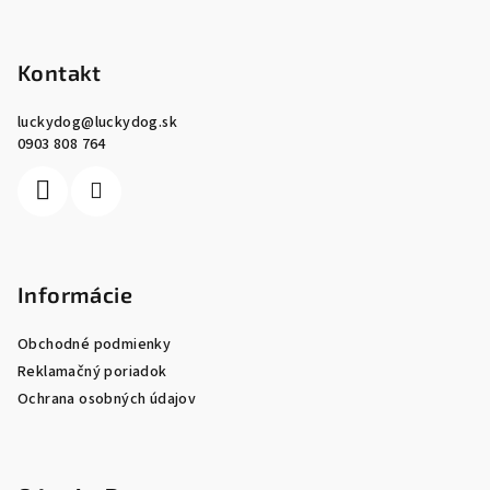
Z
á
p
Kontakt
ä
luckydog
@
luckydog.sk
t
0903 808 764
i
e
Informácie
Obchodné podmienky
Reklamačný poriadok
Ochrana osobných údajov