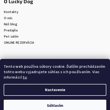
O Lucky Dog
Kontakty
O nás
Náš blog
Predajňa
Pet salón
ONLINE REZERVÁCIA
Prijímame online platby
Tento web používa súbory cookie. Ďalším prechádzaním
tohto webu vyjadrujete súhlas s ich používaním. Viac
informácií
tu
.
Nastavenie
Copyright 2026
LuckyDog.sk - eShop s chovateľskými
potrebami
. Všetky práva vyhradené.
Súhlasím