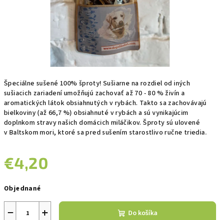
Špeciálne sušené 100% šproty! Sušiarne na rozdiel od iných
sušiacich zariadení umožňujú zachovať až 70 - 80 % živín a
aromatických látok obsiahnutých v rybách. Takto sa zachovávajú
bielkoviny (až 66,7 %) obsiahnuté v rybách a sú vynikajúcim
doplnkom stravy našich domácich miláčikov. Šproty sú ulovené
v Baltskom mori, ktoré sa pred sušením starostlivo ručne triedia.
€4,20
Jednotková
Objednané
cena:
−
+
Do košíka