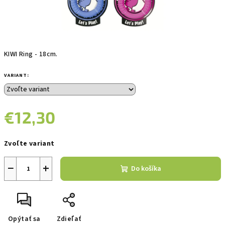
KIWI Ring - 18cm.
VARIANT:
€12,30
Jednotková
Zvoľte variant
cena:
−
+
Do košíka
Opýtať sa
Zdieľať