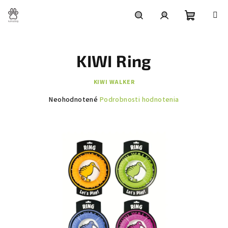
Prejsť
na
obsah
Nákupn
Hľadať
Prihlásenie
KIWI Ring
košík
KIWI WALKER
Priemerné
Neohodnotené
Podrobnosti hodnotenia
hodnotenie
produktu
je
0,0
z
5
hviezdičiek.