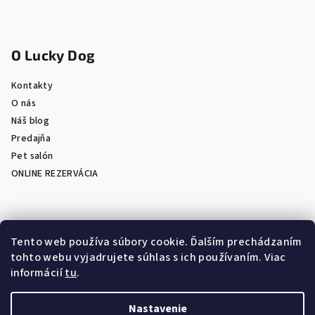
O Lucky Dog
Kontakty
O nás
Náš blog
Predajňa
Pet salón
ONLINE REZERVÁCIA
Prijímame online platby
Tento web používa súbory cookie. Ďalším prechádzaním
tohto webu vyjadrujete súhlas s ich používaním. Viac
informácií
tu
.
Nastavenie