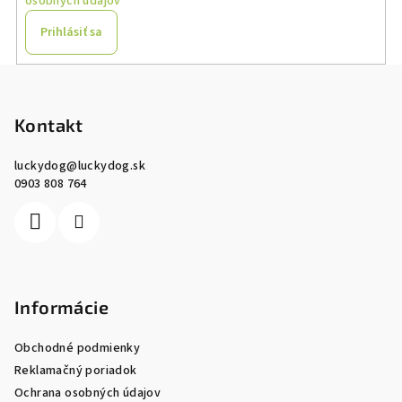
osobných údajov
Prihlásiť sa
Z
á
p
Kontakt
ä
luckydog
@
luckydog.sk
t
0903 808 764
i
e
Informácie
Obchodné podmienky
Reklamačný poriadok
Ochrana osobných údajov