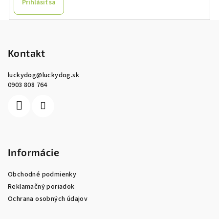
Prihlásiť sa
Z
á
p
Kontakt
ä
luckydog
@
luckydog.sk
t
0903 808 764
i
e
Informácie
Obchodné podmienky
Reklamačný poriadok
Ochrana osobných údajov