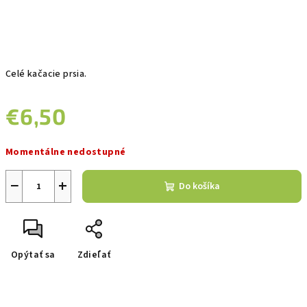
Celé kačacie prsia.
€6,50
Jednotková
Momentálne nedostupné
cena:
−
+
Do košíka
Opýtať sa
Zdieľať