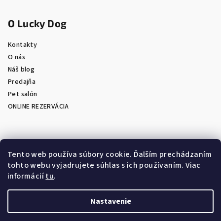
O Lucky Dog
Kontakty
O nás
Náš blog
Predajňa
Pet salón
ONLINE REZERVÁCIA
Prijímame online platby
Tento web používa súbory cookie. Ďalším prechádzaním
tohto webu vyjadrujete súhlas s ich používaním. Viac
informácií
tu
.
Nastavenie
Copyright 2026
LuckyDog.sk - eShop s chovateľskými