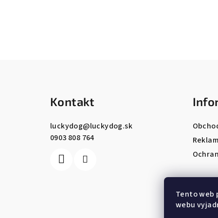
Z
á
Kontakt
Info
p
ä
luckydog
@
luckydog.sk
Obcho
0903 808 764
t
Reklam
Ochran
i
e
Tento web 
webu vyjadr