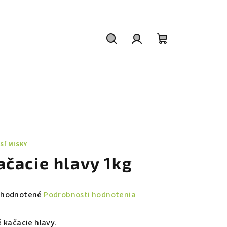
Hľadať
Prihlásenie
Nákupný
košík
SÍ MISKY
ačacie hlavy 1kg
emerné
hodnotené
Podrobnosti hodnotenia
notenie
duktu
é kačacie hlavy.