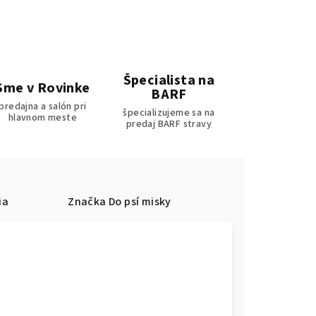
Špecialista na
Sme v Rovinke
BARF
predajna a salón pri
špecializujeme sa na
hlavnom meste
predaj BARF stravy
ia
Značka
Do psí misky