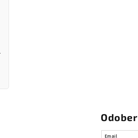
r Donut
Odober
Email