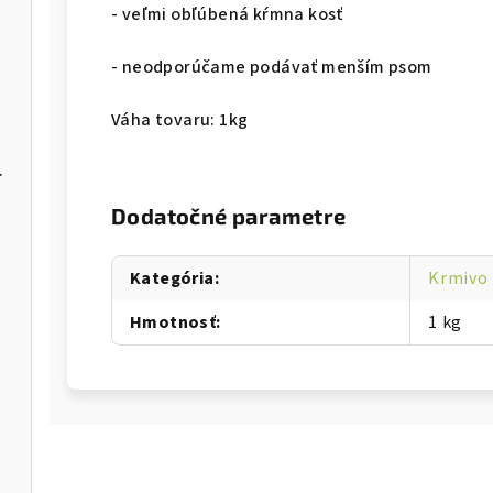
- veľmi obľúbená kŕmna kosť
- neodporúčame podávať menším psom
Váha tovaru: 1kg
 GF 2,5kg
Dodatočné parametre
Kategória
:
Krmivo 
Hmotnosť
:
1 kg