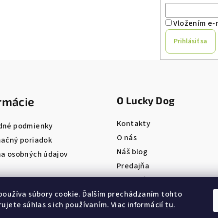
Vložením e-m
Prihlásiť sa
rmácie
O Lucky Dog
Kontakty
dné podmienky
O nás
ačný poriadok
Náš blog
a osobných údajov
Predajňa
Pet salón
ONLINE REZERVÁCIA
používa súbory cookie. Ďalším prechádzaním tohto
ujete súhlas s ich používaním. Viac informácií
tu
.