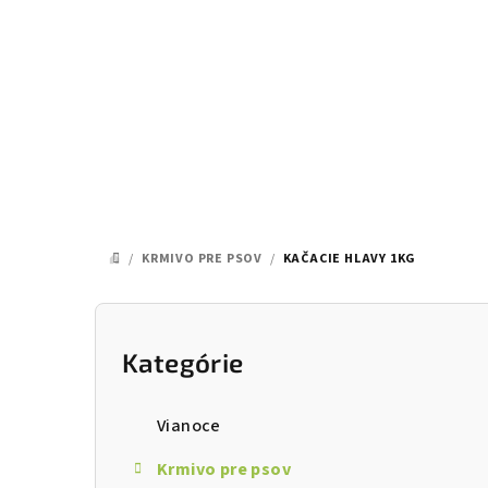
Prejsť
na
obsah
/
KRMIVO PRE PSOV
/
KAČACIE HLAVY 1KG
DOMOV
B
o
Kategórie
Preskočiť
kategórie
č
Vianoce
n
Krmivo pre psov