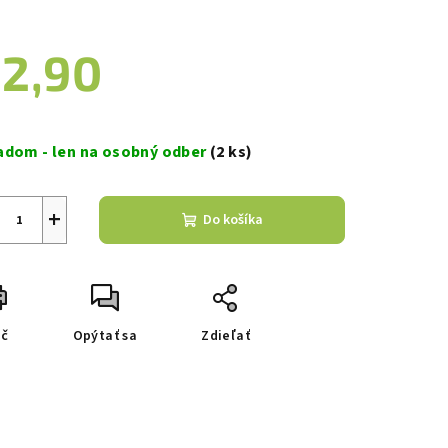
2,90
zdičiek.
notková
a:
adom - len na osobný odber
(2 ks)
+
Do košíka
ač
Opýtať sa
Zdieľať