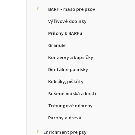
ý
p
BARF - mäso pre psov
a
Výživové doplnky
n
Prílohy k BARFu
e
Granule
l
Konzervy a kapsičky
Dentálne pamlsky
Keksíky, piškóty
Sušené mäská a kosti
Tréningové odmeny
Parohy a drevá
Enrichment pre psy