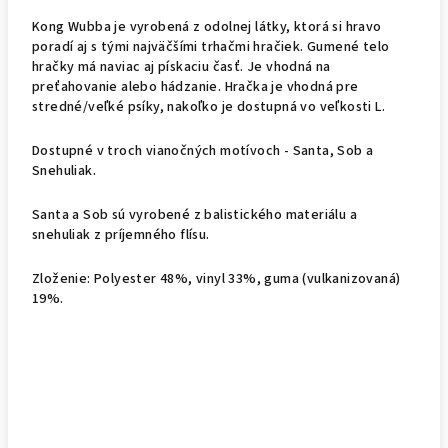
Kong Wubba je vyrobená z odolnej látky, ktorá si hravo
poradí aj s tými najväčšími trhačmi hračiek. Gumené telo
hračky má naviac aj pískaciu časť. Je vhodná na
preťahovanie alebo hádzanie. Hračka je vhodná pre
stredné/veľké psíky, nakoľko je dostupná vo veľkosti L.
Dostupné v troch vianočných motívoch - Santa, Sob a
Snehuliak.
Santa a Sob sú vyrobené z balistického materiálu a
snehuliak z príjemného flísu.
Zloženie: Polyester 48%, vinyl 33%, guma (vulkanizovaná)
19%.