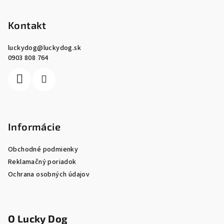
á
p
Kontakt
ä
luckydog
@
luckydog.sk
t
0903 808 764
i
e
Informácie
Obchodné podmienky
Reklamačný poriadok
Ochrana osobných údajov
O Lucky Dog