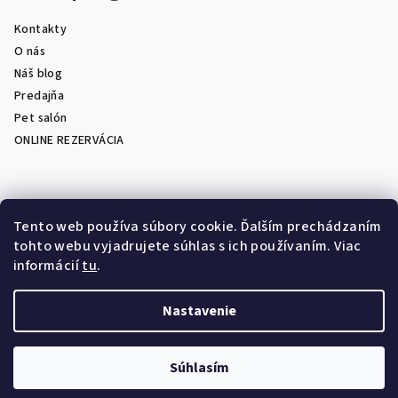
Kontakty
O nás
Náš blog
Predajňa
Pet salón
ONLINE REZERVÁCIA
Prijímame online platby
Tento web používa súbory cookie. Ďalším prechádzaním
tohto webu vyjadrujete súhlas s ich používaním. Viac
informácií
tu
.
Nastavenie
Copyright 2026
LuckyDog.sk - eShop s chovateľskými
potrebami
. Všetky práva vyhradené.
Súhlasím
Vytvoril Shoptet