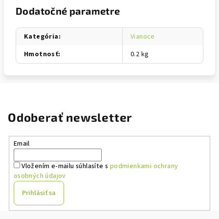
Dodatočné parametre
Kategória
:
Vianoce
Hmotnosť
:
0.2 kg
Odoberať newsletter
Email
Vložením e-mailu súhlasíte s
podmienkami ochrany
osobných údajov
Prihlásiť sa
Z