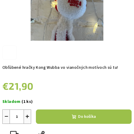
Obľúbené hračky Kong Wubba vo vianočných motívoch sú tu!
€21,90
Jednotková
Skladom
(1 ks)
cena:
−
+
Do košíka