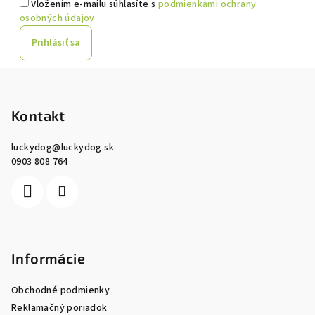
Vložením e-mailu súhlasíte s
podmienkami ochrany
osobných údajov
Prihlásiť sa
Z
á
p
Kontakt
ä
luckydog
@
luckydog.sk
t
0903 808 764
i
e
Informácie
Obchodné podmienky
Reklamačný poriadok