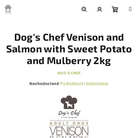
Prejsť
na
obsah
Nákupn
Hľadať
Prihlásenie
Dog's Chef Venison and
košík
Salmon with Sweet Potato
and Mulberry 2kg
DOG'S CHEF
Priemerné
Neohodnotené
Podrobnosti hodnotenia
hodnotenie
produktu
je
0,0
z
5
hviezdičiek.