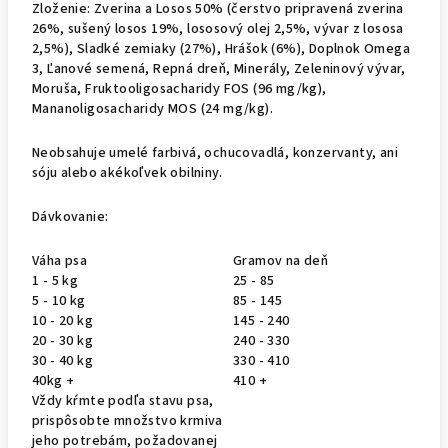
Zloženie:
Zverina a Losos 50% (čerstvo pripravená zverina
26%, sušený losos 19%, lososový olej 2,5%, vývar z lososa
2,5%), Sladké zemiaky (27%), Hrášok (6%), Doplnok Omega
3, Ľanové semená, Repná dreň, Minerály, Zeleninový vývar,
Moruša, Fruktooligosacharidy FOS (96 mg/kg),
Mananoligosacharidy MOS (24 mg/kg).
Neobsahuje
umelé farbivá, ochucovadlá, konzervanty, ani
sóju alebo akékoľvek obilniny.
Dávkovanie:
Váha psa
Gramov na deň
1 - 5 kg
25 - 85
5 - 10 kg
85 - 145
10 - 20 kg
145 - 240
20 - 30 kg
240 - 330
30 - 40 kg
330 - 410
40kg +
410 +
Vždy kŕmte podľa stavu psa,
prispôsobte množstvo krmiva
jeho potrebám, požadovanej