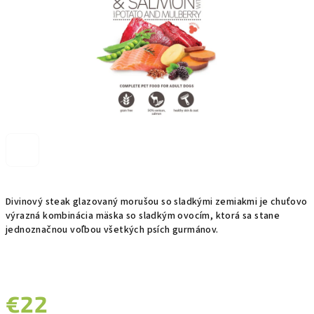
Divinový steak glazovaný morušou so sladkými zemiakmi je chuťovo
výrazná kombinácia mäska so sladkým ovocím, ktorá sa stane
jednoznačnou voľbou všetkých psích gurmánov.
€22