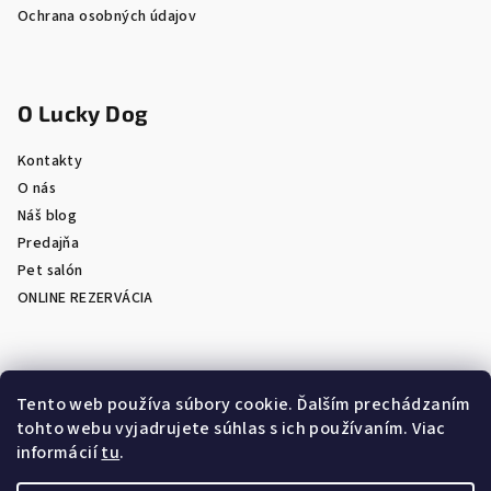
Ochrana osobných údajov
O Lucky Dog
Kontakty
O nás
Náš blog
Predajňa
Pet salón
ONLINE REZERVÁCIA
Prijímame online platby
Tento web používa súbory cookie. Ďalším prechádzaním
tohto webu vyjadrujete súhlas s ich používaním. Viac
informácií
tu
.