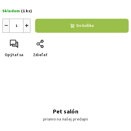
Jednotková
Skladom
(1 ks)
cena:
−
+
Do košíka
Opýtať sa
Zdieľať
Pet salón
priamo na našej predajni