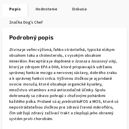
Popis
Hodnotenie
Diskusia
Značka
Dog's Chef
Podrobný popis
Divina
je veľmi výživná, ľahko stráviteľná, typická nízkym
obsahom tuku a cholesterolu, s vysokým obsahom
minerálov. Receptúra je doplnená o
lososa
a
lososový olej
,
ktorý je zdrojom EPA a DHA, ktoré prispievajú k udržaniu
správnej funkcie mozgu a nervovej sústavy, dobrého zraku
a k správnej funkcii srdca. Výživnou zložkou je aj pridané
ovocie
moruša
, ktoré obsahuje organické kyseliny,
množstvo vitamínov a má antioxidačné účinky. Spolu
dohromady sa zdravo pohrajú s chuťovými pohárikmi
každého psíka. Pridané sú aj
prebiotiká
FOS a MOS, ktoré sú
nepostrádateľnou zložkou pre zdravú črevnú mikroflóru,
čím udržujú zdravý zažívací trakt a zlepšujú jeho obranný
systém proti chorobám.