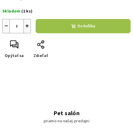
Jednotková
Skladom
(1 ks)
cena:
−
+
Do košíka
Opýtať sa
Zdieľať
Pet salón
priamo na našej predajni