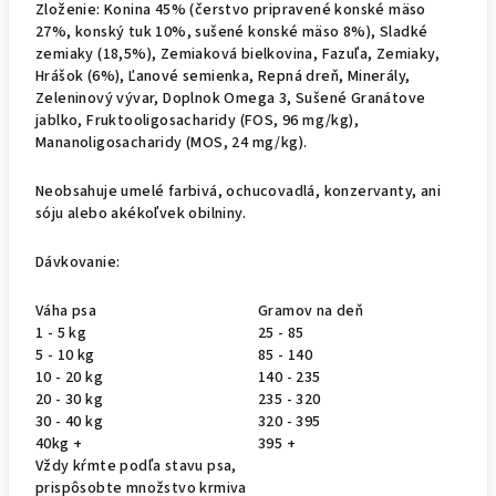
Zloženie:
Konina 45% (čerstvo pripravené konské mäso
27%, konský tuk 10%, sušené konské mäso 8%), Sladké
zemiaky (18,5%), Zemiaková bielkovina, Fazuľa, Zemiaky,
Hrášok (6%), Ľanové semienka, Repná dreň, Minerály,
Zeleninový vývar, Doplnok Omega 3, Sušené Granátove
jablko, Fruktooligosacharidy (FOS, 96 mg/kg),
Mananoligosacharidy (MOS, 24 mg/kg).
Neobsahuje
umelé farbivá, ochucovadlá, konzervanty, ani
sóju alebo akékoľvek obilniny.
Dávkovanie:
Váha psa
Gramov na deň
1 - 5 kg
25 - 85
5 - 10 kg
85 - 140
10 - 20 kg
140 - 235
20 - 30 kg
235 - 320
30 - 40 kg
320 - 395
40kg +
395 +
Vždy kŕmte podľa stavu psa,
prispôsobte množstvo krmiva