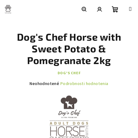
Prejsť
na
obsah
Nákupn
Hľadať
Prihlásenie
Dog's Chef Horse with
košík
Sweet Potato &
Pomegranate 2kg
DOG'S CHEF
Priemerné
Neohodnotené
Podrobnosti hodnotenia
hodnotenie
produktu
je
0,0
z
5
hviezdičiek.