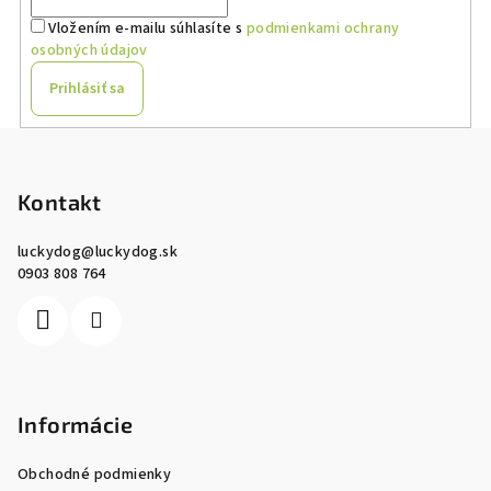
Vložením e-mailu súhlasíte s
podmienkami ochrany
osobných údajov
Prihlásiť sa
Z
á
p
Kontakt
ä
luckydog
@
luckydog.sk
t
0903 808 764
i
e
Informácie
Obchodné podmienky