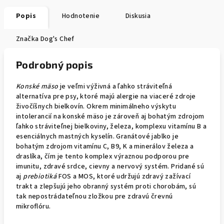
Popis
Hodnotenie
Diskusia
Značka
Dog's Chef
Podrobný popis
Konské mäso
je veľmi výživná a ľahko stráviteľná
alternatíva pre psy, ktoré majú alergie na viaceré zdroje
živočíšnych bielkovín. Okrem minimálneho výskytu
intolerancií na konské mäso je zároveň aj bohatým zdrojom
ľahko stráviteľnej bielkoviny, železa, komplexu vitamínu B a
esenciálnych mastných kyselín. Granátové jablko je
bohatým zdrojom vitamínu C, B9, K a minerálov železa a
draslíka, čím je tento komplex výraznou podporou pre
imunitu, zdravé srdce, cievny a nervový systém. Pridané sú
aj
prebiotiká
FOS a MOS, ktoré udržujú zdravý zažívací
trakt a zlepšujú jeho obranný systém proti chorobám, sú
tak nepostrádateľnou zložkou pre zdravú črevnú
mikroflóru.