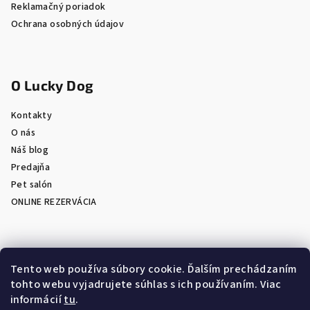
Reklamačný poriadok
Ochrana osobných údajov
O Lucky Dog
Kontakty
O nás
Náš blog
Predajňa
Pet salón
ONLINE REZERVÁCIA
Prijímame online platby
Tento web používa súbory cookie. Ďalším prechádzaním
tohto webu vyjadrujete súhlas s ich používaním. Viac
informácií
tu
.