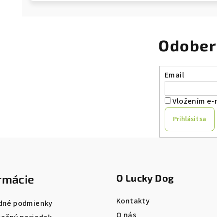
Odober
Email
Vložením e-m
Prihlásiť sa
rmácie
O Lucky Dog
Kontakty
dné podmienky
O nás