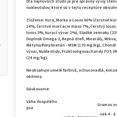
Dľa najnovších štúdií je pre správny vývoj št
nukleotidov, ktoré sú v tejto receptúre obsiah
Zloženie:
Kura, Morka a Losos 60% (čerstvé ku
14%, čerstvé morčacie mäso 7%, čerstvý losos
losos 3%, kurací vývar 2%), Sladké zemiaky (2
Doplnok Omega 3, Repná dreň, Minerály, Mrkva,
r Donut
Metylsulfonylmetán - MSM (170 mg/kg), Chondro
vývar, Nukleotidy, Fruktooligosacharidy FOS 
(24 mg/kg).
Neobsahuje
umelé farbivá, ochucovadlá, konze
obilniny.
Dávkovanie:
Váha dospelého
Gramov na d
psa
vek 4 - 6