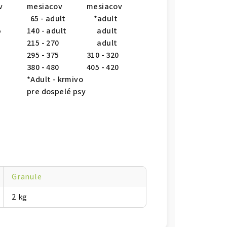
v
mesiacov
mesiacov
65 - adult
*adult
5
140 - adult
adult
215 - 270
adult
295 - 375
310 - 320
380 - 480
405 - 420
*Adult - krmivo
pre dospelé psy
Granule
2 kg