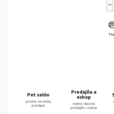
−
Tl
Predajňa a
Pet salón
eshop
priamo na našej
máme vlastnú
predajni
predajňu i eshop