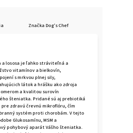
ia
Značka
Dog's Chef
 lososa je ľahko stráviteľná a
stvo vitamínov a bielkovín,
ojení s mrkvou plnej sily,
ahujúcich látok a hrášku ako zdroja
pomerom a kvalitou surovín
ho šteniatka. Pridané sú aj prebiotiká
pre zdravú črevnú mikroflóru, čím
obranný systém proti chorobám. V tejto
podobe Glukosamínu, MSM a
avý pohybový aparát Vášho šteniatka.