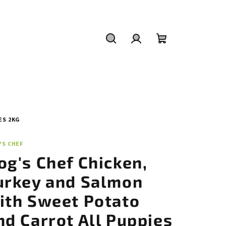
Hľadať
Prihlásenie
Nákupný
košík
ES 2KG
'S CHEF
og's Chef Chicken,
urkey and Salmon
ith Sweet Potato
nd Carrot All Puppies