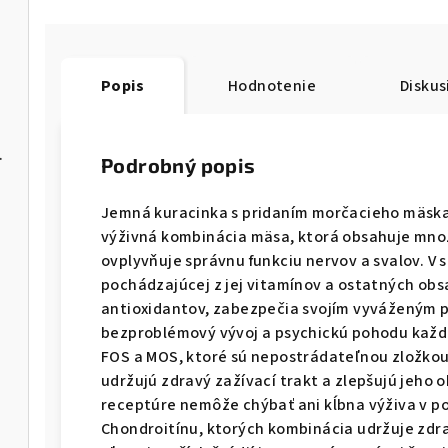
Popis
Hodnotenie
Diskus
 GF 2,5kg
Podrobný popis
Jemná kuracinka s pridaním morčacieho mäska a
výživná kombinácia mäsa, ktorá obsahuje množ
ovplyvňuje správnu funkciu nervov a svalov. V sp
pochádzajúcej z jej vitamínov a ostatných obs
antioxidantov, zabezpečia svojím vyváženým 
bezproblémový vývoj a psychickú pohodu každé
FOS a MOS, ktoré sú nepostrádateľnou zložkou 
udržujú zdravý zažívací trakt a zlepšujú jeho 
receptúre nemôže chýbať ani kĺbna výživa v 
Chondroitínu, ktorých kombinácia udržuje zdr