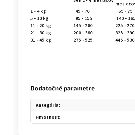
vek 2 - 4 mesiacov
mesiaco
1 - 4 kg
45 - 70
65 - 75
5 - 10 kg
95 - 155
140 - 16
11 - 20 kg
145 - 260
225 - 270
21 - 30 kg
200 - 380
325 - 390
31 - 45 kg
275 - 525
445 - 530
Dodatočné parametre
Kategória
:
Hmotnosť
: