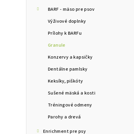
ý
p
BARF - mäso pre psov
a
Výživové doplnky
n
Prílohy k BARFu
e
Granule
l
Konzervy a kapsičky
Dentálne pamlsky
Keksíky, piškóty
Sušené mäská a kosti
Tréningové odmeny
Parohy a drevá
Enrichment pre psy