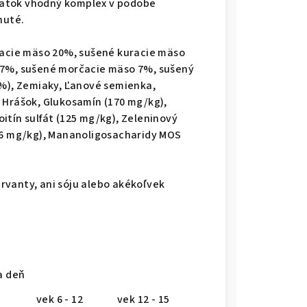
eniatok vhodný komplex v podobe
nuté.
racie mäso 20%, sušené kuracie mäso
 7%, sušené morčacie mäso 7%, sušený
2%), Zemiaky, Ľanové semienka,
 Hrášok, Glukosamín (170 mg/kg),
itín sulfát (125 mg/kg), Zeleninový
(96 mg/kg), Mananoligosacharidy MOS
rvanty, ani sóju alebo akékoľvek
eň
vek 6 - 12
vek 12 - 15