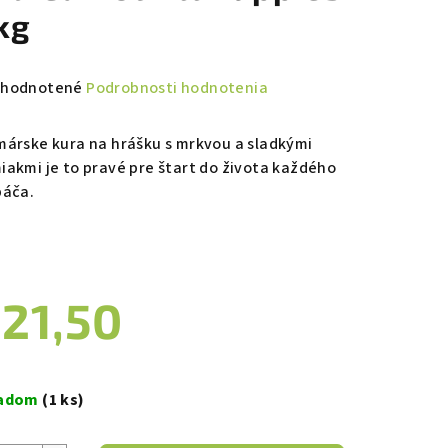
kg
emerné
hodnotené
Podrobnosti hodnotenia
notenie
duktu
márske kura na hrášku s mrkvou a sladkými
iakmi je to pravé pre štart do života každého
páča.
zdičiek.
21,50
notková
a:
ladom
(1 ks)