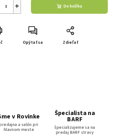
+
Do košíka
ač
Opýtať sa
Zdieľať
Špecialista na
Sme v Rovinke
BARF
predajna a salón pri
špecializujeme sa na
hlavnom meste
predaj BARF stravy