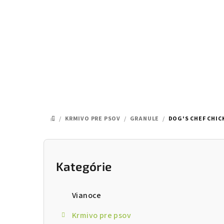
Prejsť
na
obsah
/
KRMIVO PRE PSOV
/
GRANULE
/
DOG'S CHEF CHIC
DOMOV
B
o
Kategórie
Preskočiť
kategórie
č
Vianoce
n
Krmivo pre psov