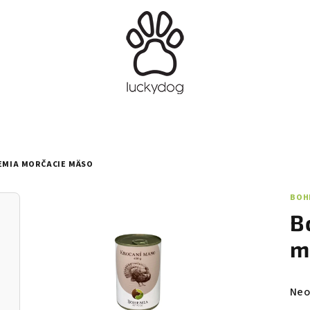
MIA MORČACIE MÄSO
BOH
B
m
Pri
Neo
hod