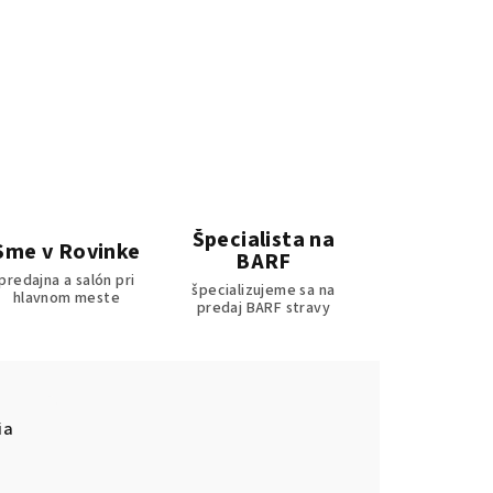
Špecialista na
Sme v Rovinke
BARF
predajna a salón pri
špecializujeme sa na
hlavnom meste
predaj BARF stravy
ia