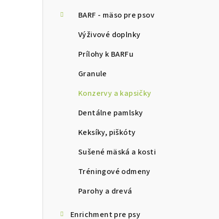
ý
p
BARF - mäso pre psov
a
Výživové doplnky
n
Prílohy k BARFu
e
Granule
l
Konzervy a kapsičky
Dentálne pamlsky
Keksíky, piškóty
Sušené mäská a kosti
Tréningové odmeny
Parohy a drevá
Enrichment pre psy