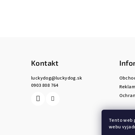
Z
á
Kontakt
Info
p
ä
luckydog
@
luckydog.sk
Obcho
0903 808 764
t
Reklam
Ochran
i
e
Tento web 
webu vyjadr