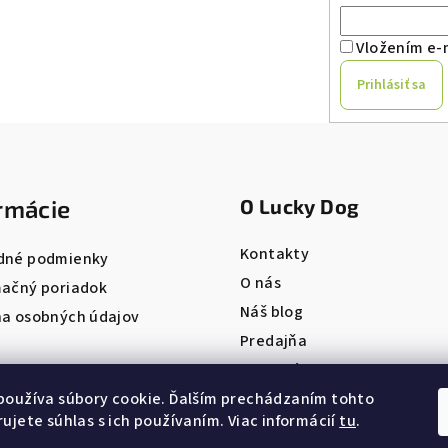
Vložením e-m
Prihlásiť sa
rmácie
O Lucky Dog
Kontakty
dné podmienky
O nás
ačný poriadok
Náš blog
a osobných údajov
Predajňa
Pet salón
ONLINE REZERVÁCIA
používa súbory cookie. Ďalším prechádzaním tohto
ujete súhlas s ich používaním. Viac informácií
tu
.