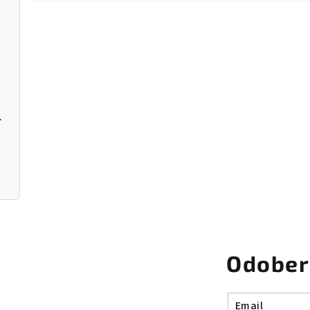
r Donut
Odober
Email