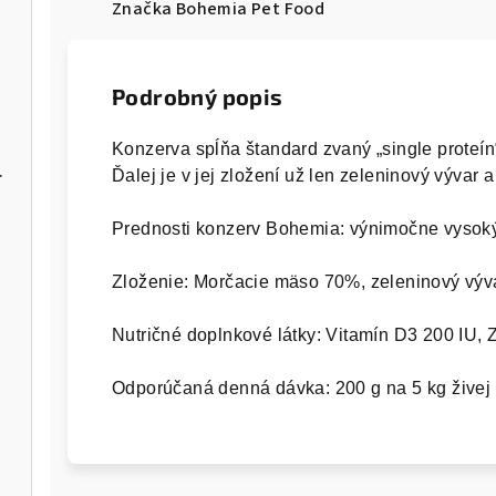
Značka
Bohemia Pet Food
Podrobný popis
Konzerva spĺňa štandard zvaný „single proteín
 GF 2,5kg
Ďalej je v jej zložení už len zeleninový vývar a
Zloženie: Morčacie mäso 70%, zeleninový vývar
Nutričné ​​doplnkové látky: Vitamín D3 200 IU, 
Odporúčaná denná dávka: 200 g na 5 kg živej 