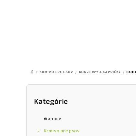
Prejsť
na
obsah
/
KRMIVO PRE PSOV
/
KONZERVY A KAPSIČKY
/
BOHE
DOMOV
B
o
Kategórie
Preskočiť
kategórie
č
Vianoce
n
Krmivo pre psov