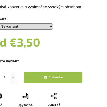
duktu
tivá konzerva s výnimočne vysokým obsahom diétneho mor
IANT:
zdičiek.
od
€3,50
notková
a:
ľte variant
+
Do košíka
ač
Opýtať sa
Zdieľať