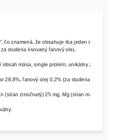
“, čo znamená, že obsahuje iba jeden druh bielkoviny – mor
 za studena lisovaný ľanový olej.

 28,8%, ľanový olej 0,2% (za studena lisovaný).

Zn (síran zinočnatý) 25 mg, Mg (síran mangánatý) 1,4 mg, I (j
váhy.