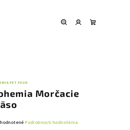
Hľadať
Prihlásenie
Nákupný
košík
EMIA PET FOOD
ohemia Morčacie
äso
emerné
hodnotené
Podrobnosti hodnotenia
notenie