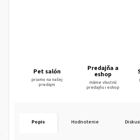
Predajňa a
Pet salón
eshop
priamo na našej
máme vlastnú
predajni
predajňu i eshop
Popis
Hodnotenie
Diskus