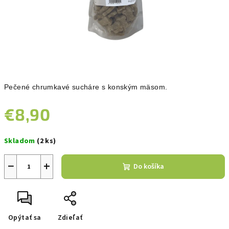
Pečené chrumkavé sucháre s konským mäsom.
€8,90
Jednotková
Skladom
(2 ks)
cena:
−
+
Do košíka
Opýtať sa
Zdieľať