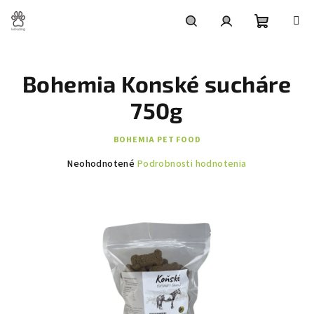
Prejsť
na
obsah
Nákupn
Hľadať
Prihlásenie
Bohemia Konské sucháre
košík
750g
BOHEMIA PET FOOD
Priemerné
Neohodnotené
Podrobnosti hodnotenia
hodnotenie
produktu
je
0,0
z
5
hviezdičiek.