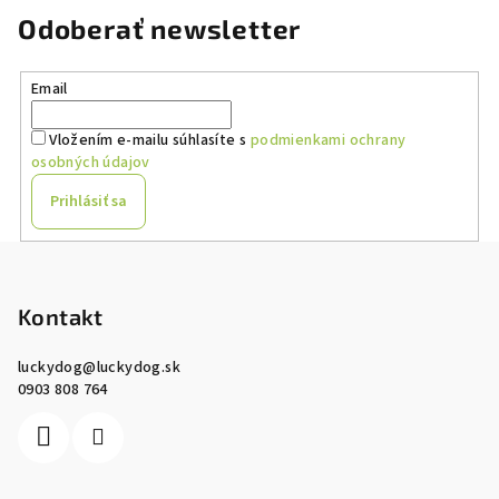
Odoberať newsletter
Email
Vložením e-mailu súhlasíte s
podmienkami ochrany
osobných údajov
Prihlásiť sa
Z
á
p
Kontakt
ä
luckydog
@
luckydog.sk
t
0903 808 764
i
e