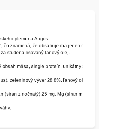
tskeho plemena Angus. 
“, čo znamená, že obsahuje iba jeden druh bielkoviny – hov
 za studena lisovaný ľanový olej.

), zeleninový vývar 28,8%, ľanový olej 0,2% (za studena li
Zn (síran zinočnatý) 25 mg, Mg (síran mangánatý) 1,4 mg, I (j
váhy.