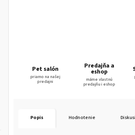
Predajňa a
Pet salón
eshop
priamo na našej
máme vlastnú
predajni
predajňu i eshop
Popis
Hodnotenie
Diskus