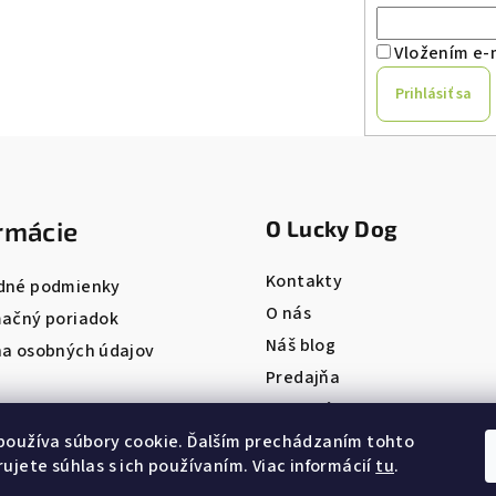
Vložením e-m
Prihlásiť sa
rmácie
O Lucky Dog
Kontakty
dné podmienky
O nás
ačný poriadok
Náš blog
a osobných údajov
Predajňa
Pet salón
ONLINE REZERVÁCIA
používa súbory cookie. Ďalším prechádzaním tohto
ujete súhlas s ich používaním. Viac informácií
tu
.