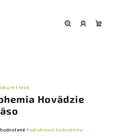
Hľadať
Prihlásenie
Nákupný
košík
EMIA PET FOOD
ohemia Hovädzie
äso
emerné
hodnotené
Podrobnosti hodnotenia
notenie