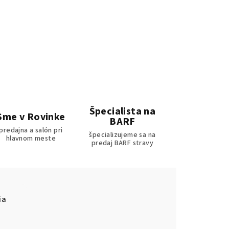
Špecialista na
Sme v Rovinke
BARF
predajna a salón pri
špecializujeme sa na
hlavnom meste
predaj BARF stravy
ia