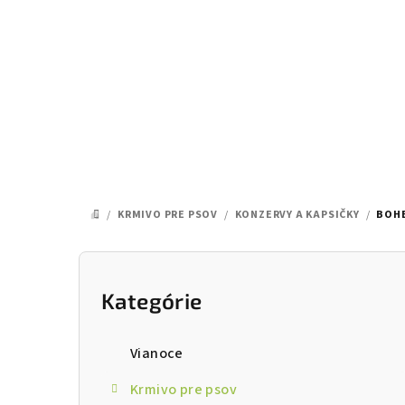
Prejsť
na
obsah
/
KRMIVO PRE PSOV
/
KONZERVY A KAPSIČKY
/
BOHE
DOMOV
B
o
Kategórie
Preskočiť
kategórie
č
Vianoce
n
Krmivo pre psov