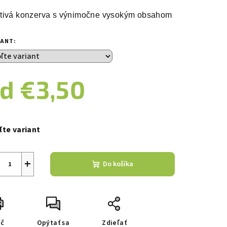
duktu
tivá konzerva s výnimočne vysokým obsahom hovädzieho m
IANT:
zdičiek.
od
€3,50
notková
a:
ľte variant
+
Do košíka
ač
Opýtať sa
Zdieľať