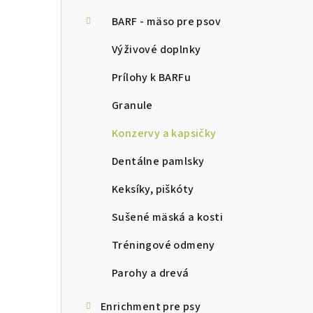
ý
p
BARF - mäso pre psov
a
Výživové doplnky
n
Prílohy k BARFu
e
Granule
l
Konzervy a kapsičky
Dentálne pamlsky
Keksíky, piškóty
Sušené mäská a kosti
Tréningové odmeny
Parohy a drevá
Enrichment pre psy