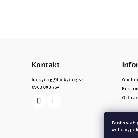
Z
á
Kontakt
Info
p
ä
luckydog
@
luckydog.sk
Obcho
0903 808 764
t
Reklam
Ochran
i
e
Tento web 
webu vyjadr