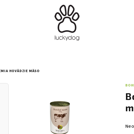
MIA HOVÄDZIE MÄSO
BOH
B
m
Pri
Neo
hod