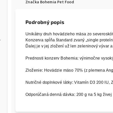
Značka
Bohemia Pet Food
Podrobný popis
Unikátny druh hovädzieho mäsa zo severoskó
 GF 2,5kg
Konzerva spĺňa štandard zvaný „single proteín
Ďalej je v jej zložení už len zeleninový vývar a
Zloženie: Hovädzie mäso 70% (z plemena Angus
Nutričné ​​doplnkové látky: Vitamín D3 200 IU, 
Odporúčaná denná dávka: 200 g na 5 kg živej 