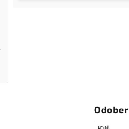
r Donut
Odober
Email