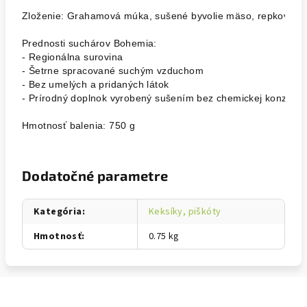
Zloženie: Grahamová múka, sušené byvolie mäso, repkový olej
Prednosti suchárov Bohemia:

- Regionálna surovina

- Šetrne spracované suchým vzduchom

- Bez umelých a pridaných látok

- Prírodný doplnok vyrobený sušením bez chemickej konzervác
Hmotnosť balenia: 750 g
Dodatočné parametre
Kategória
:
Keksíky, piškóty
Hmotnosť
:
0.75 kg