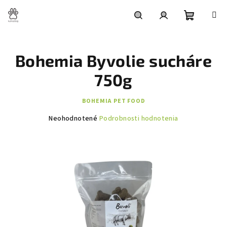
Prejsť
na
obsah
Nákupn
Hľadať
Prihlásenie
Bohemia Byvolie sucháre
košík
750g
BOHEMIA PET FOOD
Priemerné
Neohodnotené
Podrobnosti hodnotenia
hodnotenie
produktu
je
0,0
z
5
hviezdičiek.