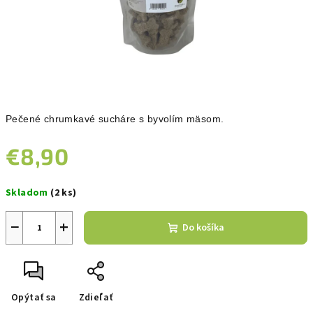
Pečené chrumkavé sucháre s byvolím mäsom.
€8,90
Jednotková
Skladom
(2 ks)
cena:
−
+
Do košíka
Opýtať sa
Zdieľať