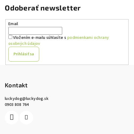
Odoberať newsletter
Email
Vložením e-mailu súhlasíte s
podmienkami ochrany
osobných údajov
Prihlásiť sa
Z
á
p
Kontakt
ä
luckydog
@
luckydog.sk
t
0903 808 764
i
e