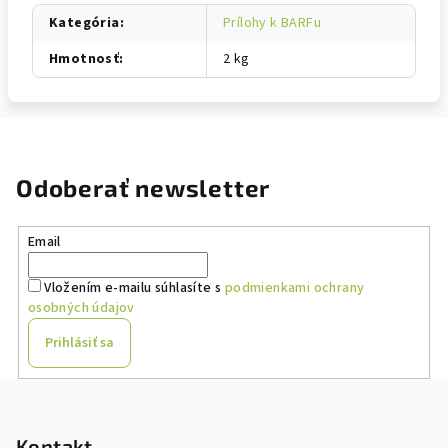
Kategória
:
Prílohy k BARFu
Hmotnosť
:
2 kg
Odoberať newsletter
Email
Vložením e-mailu súhlasíte s
podmienkami ochrany
osobných údajov
Prihlásiť sa
Z
á
p
Kontakt