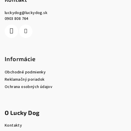
ä
luckydog
@
luckydog.sk
t
0903 808 764
i
e
Informácie
Obchodné podmienky
Reklamačný poriadok
Ochrana osobných údajov
O Lucky Dog
Kontakty