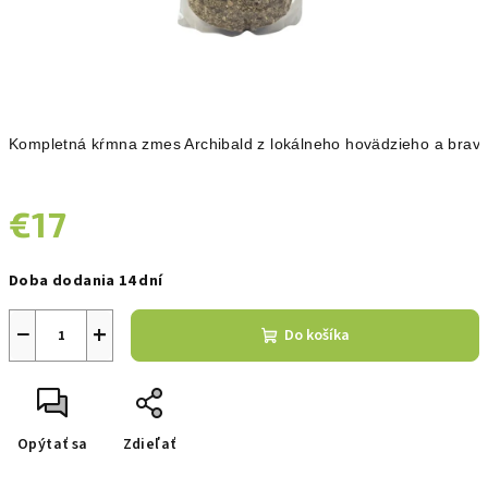
Kompletná kŕmna zmes Archibald z lokálneho hovädzieho a brav
€17
Jednotková
Doba dodania 14 dní
cena:
−
+
Do košíka
Opýtať sa
Zdieľať