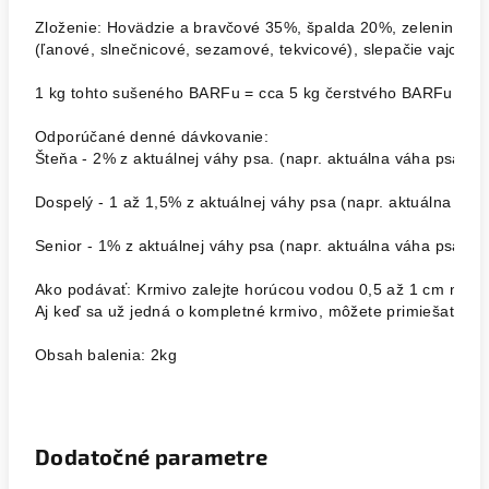
Zloženie: Hovädzie a bravčové 35%, špalda 20%, zelenina a by
(ľanové, slnečnicové, sezamové, tekvicové), slepačie vajcia 
1 kg tohto sušeného BARFu = cca 5 kg čerstvého BARFu

Odporúčané denné dávkovanie:

Šteňa - 2% z aktuálnej váhy psa. (napr. aktuálna váha psa 5kg
Dospelý - 1 až 1,5% z aktuálnej váhy psa (napr. aktuálna váh
Senior - 1% z aktuálnej váhy psa (napr. aktuálna váha psa 20k
Ako podávať: Krmivo zalejte horúcou vodou 0,5 až 1 cm nad ú
Aj keď sa už jedná o kompletné krmivo, môžete primiešať aj ď
Dodatočné parametre