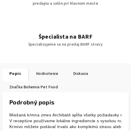
predajna a salón pri hlavnom meste
Špecialista na BARF
špecializujeme sa na predaj BARF stravy
Popis
Hodnotenie
Diskusia
Značka
Bohemia Pet Food
Podrobný popis
Miešaná kŕmna zmes Archibald spĺňa všetky požiadavky na ko
V receptúre používame lokálne ingrediencie s vysokou nutrič
Krmivo môžete podávať trvalo ako kompletnú stravu alebo ako