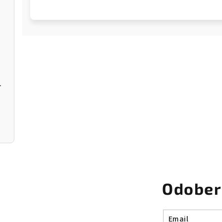
r Donut
Odober
Email