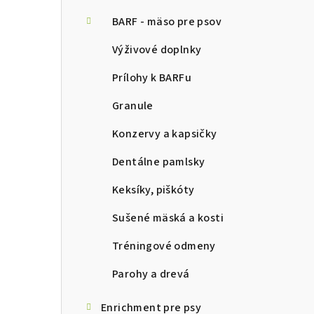
ý
p
BARF - mäso pre psov
a
Výživové doplnky
n
Prílohy k BARFu
e
Granule
l
Konzervy a kapsičky
Dentálne pamlsky
Keksíky, piškóty
Sušené mäská a kosti
Tréningové odmeny
Parohy a drevá
Enrichment pre psy