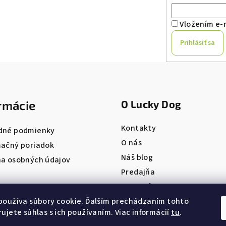
Vložením e-m
Prihlásiť sa
rmácie
O Lucky Dog
Kontakty
dné podmienky
O nás
ačný poriadok
Náš blog
a osobných údajov
Predajňa
Pet salón
ONLINE REZERVÁCIA
používa súbory cookie. Ďalším prechádzaním tohto
ujete súhlas s ich používaním. Viac informácií
tu
.