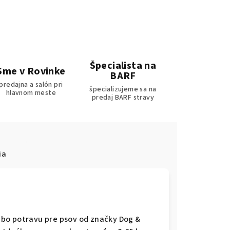
Špecialista na
Sme v Rovinke
BARF
predajna a salón pri
špecializujeme sa na
hlavnom meste
predaj BARF stravy
ia
bo potravu pre psov od značky Dog &