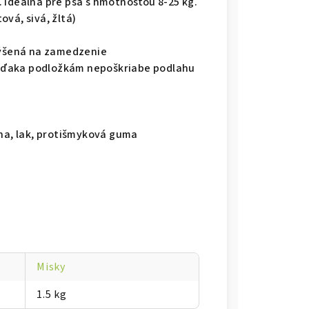
 Ideálna pre psa s hmotnosťou 8-25 kg.
vá, sivá, žltá)
yvýšená na zamedzenie
, vďaka podložkám nepoškriabe podlahu
kna, lak, protišmyková guma
Misky
1.5 kg