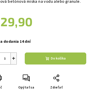
lová betónová miska na vodu alebo granule.
29,90
zdičiek.
notková
a:
a dodania 14 dní
+
Do košíka
ač
Opýtať sa
Zdieľať