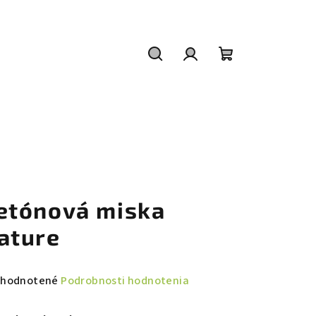
Hľadať
Prihlásenie
Nákupný
košík
etónová miska
ature
emerné
hodnotené
Podrobnosti hodnotenia
notenie
duktu