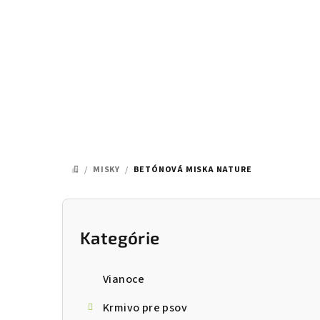
Prejsť
na
obsah
/
MISKY
/
BETÓNOVÁ MISKA NATURE
DOMOV
B
o
Kategórie
Preskočiť
kategórie
č
Vianoce
n
Krmivo pre psov