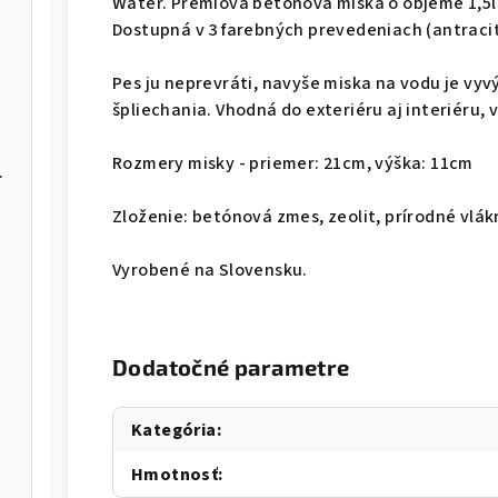
Water. Prémiová betónová miska o objeme 1,5l.
Dostupná v 3 farebných prevedeniach (antracito
Pes ju neprevráti, navyše miska na vodu je v
špliechania. Vhodná do exteriéru aj interiéru
Rozmery misky - priemer: 21cm, výška: 11cm
 GF 2,5kg
Zloženie: betónová zmes, zeolit, prírodné vlá
Vyrobené na Slovensku.
Dodatočné parametre
Kategória
:
Hmotnosť
: