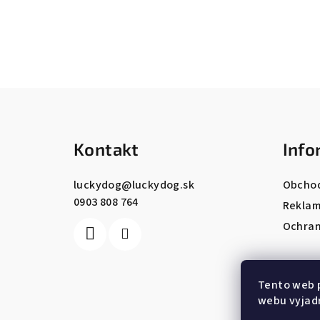
Z
á
Kontakt
Info
p
ä
luckydog
@
luckydog.sk
Obcho
0903 808 764
t
Reklam
Ochran
i
e
Tento web 
webu vyjadr